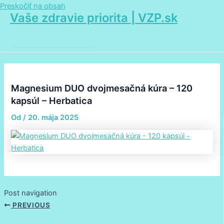
Preskočiť na obsah
Vaše zdravie priorita | VZP.sk
Main Menu
Magnesium DUO dvojmesačná kúra – 120
kapsúl – Herbatica
Od
/
20. mája 2025
Post navigation
PREVIOUS