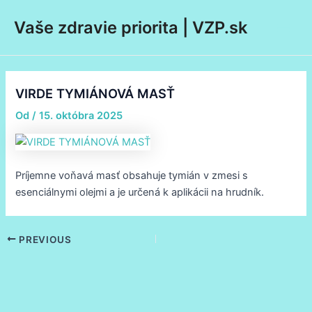
Preskočiť
Post
Main
Vaše zdravie priorita | VZP.sk
na
navigation
Men
obsah
VIRDE TYMIÁNOVÁ MASŤ
Od
/
15. októbra 2025
Príjemne voňavá masť obsahuje tymián v zmesi s
esenciálnymi olejmi a je určená k aplikácii na hrudník.
PREVIOUS