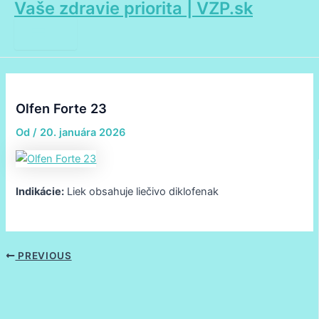
Vaše zdravie priorita | VZP.sk
Main
Preskočiť
Post
Menu
na
navigation
obsah
Olfen Forte 23
Od
/
20. januára 2026
Indikácie:
Liek obsahuje liečivo diklofenak
PREVIOUS