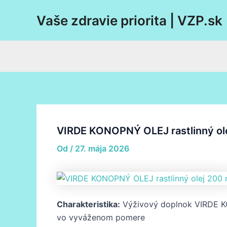
Preskočiť
Post
Vaše zdravie priorita | VZP.sk
na
navigation
obsah
VIRDE KONOPNÝ OLEJ rastlinný ole
Od
/
27. mája 2026
Charakteristika:
Výživový doplnok VIRDE KO
vo vyváženom pomere