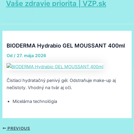
Vaše zdravie priorita | VZP.sk
Main
Preskočiť
Post
Menu
na
navigation
obsah
BIODERMA Hydrabio GEL MOUSSANT 400ml
Od
/
27. mája 2026
Čistiaci hydratačný penivý gél. Odstraňuje make-up aj
nečistoty. Vhodný na tvár aj oči.
Micelárna technológia
PREVIOUS