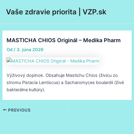
Preskočiť
Post
Main
Vaše zdravie priorita | VZP.sk
na
navigation
Men
obsah
MASTICHA CHIOS Originál – Medika Pharm
Od
/
3. júna 2026
Výživový doplnok. Obsahuje Mastichu Chios (živicu zo
stromu Pistacia Lentiscus) a Sacharomyces boulardii (živé
bakterálne kultúry).
PREVIOUS