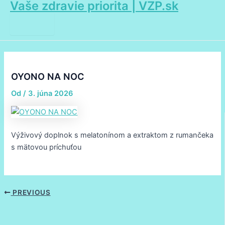
Vaše zdravie priorita | VZP.sk
Main
Preskočiť
Post
Menu
na
navigation
obsah
OYONO NA NOC
Od
/
3. júna 2026
Výživový doplnok s melatonínom a extraktom z rumančeka
s mätovou príchuťou
PREVIOUS