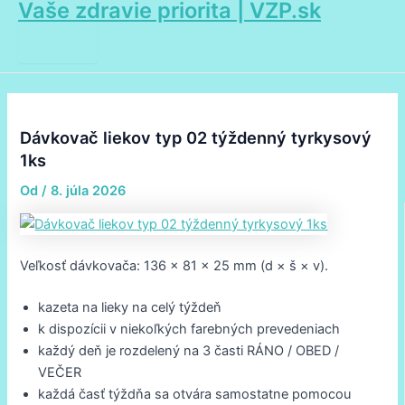
Vaše zdravie priorita | VZP.sk
Main
Preskočiť
Post
Menu
na
navigation
obsah
Dávkovač liekov typ 02 týždenný tyrkysový
1ks
Od
/
8. júla 2026
Veľkosť dávkovača: 136 × 81 × 25 mm (d × š × v).
kazeta na lieky na celý týždeň
k dispozícii v niekoľkých farebných prevedeniach
každý deň je rozdelený na 3 časti RÁNO / OBED /
VEČER
každá časť týždňa sa otvára samostatne pomocou