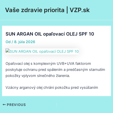
Preskočiť
Post
Main
Vaše zdravie priorita | VZP.sk
na
navigation
Men
obsah
SUN ARGAN OIL opaľovací OLEJ SPF 10
Od
/
8. júla 2026
Opaľovací olej s komplexným UVB+UVA faktorom
poskytuje ochranu pred spálením a predčasným starnutím
pokožky vplyvom slnečného žiarenia.
Vzácny arganový olej chráni pokožku pred vysúšaním
PREVIOUS