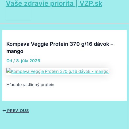
Vaše zdravie priorita | VZP.sk
Main
Preskočiť
Post
Menu
na
navigation
obsah
Kompava Veggie Protein 370 g/16 dávok –
mango
Od
/
8. júla 2026
Hľadáte rastlinný proteín
PREVIOUS