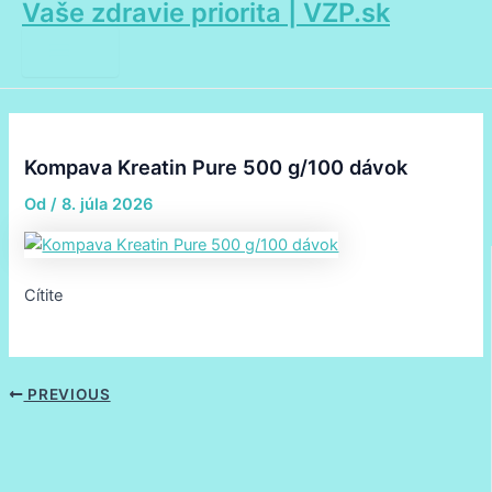
Vaše zdravie priorita | VZP.sk
Main
Preskočiť
Post
Menu
na
navigation
obsah
Kompava Kreatin Pure 500 g/100 dávok
Od
/
8. júla 2026
Cítite
PREVIOUS