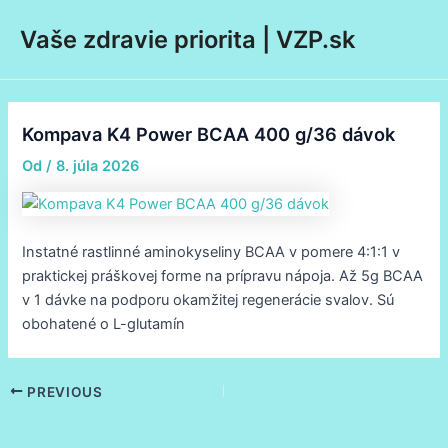
Preskočiť
Post
Main
Vaše zdravie priorita | VZP.sk
na
navigation
Men
obsah
Kompava K4 Power BCAA 400 g/36 dávok
Od
/
8. júla 2026
Instatné rastlinné aminokyseliny BCAA v pomere 4:1:1 v
praktickej práškovej forme na prípravu nápoja. Až 5g BCAA
v 1 dávke na podporu okamžitej regenerácie svalov. Sú
obohatené o L-glutamín
PREVIOUS