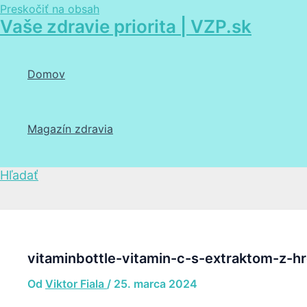
Preskočiť na obsah
Vaše zdravie priorita | VZP.sk
Domov
Magazín zdravia
Hľadať
vitaminbottle-vitamin-c-s-extraktom-z-h
Od
Viktor Fiala
/
25. marca 2024