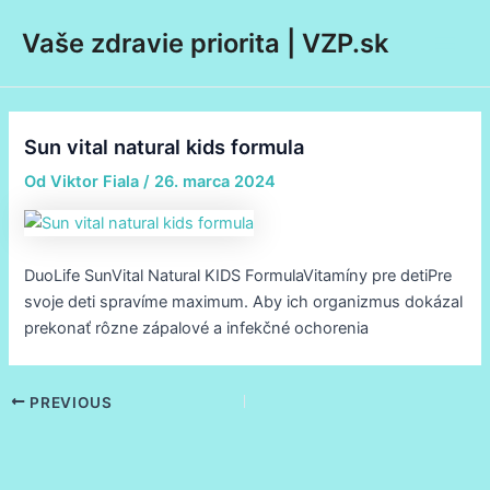
Preskočiť
Post
Main
Vaše zdravie priorita | VZP.sk
na
navigation
Men
obsah
Sun vital natural kids formula
Od
Viktor Fiala
/
26. marca 2024
DuoLife SunVital Natural KIDS FormulaVitamíny pre detiPre
svoje deti spravíme maximum. Aby ich organizmus dokázal
prekonať rôzne zápalové a infekčné ochorenia
PREVIOUS