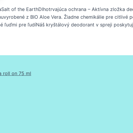
Salt of the EarthDlhotrvajúca ochrana – Aktívna zložka 
uvyrobené z BIO Aloe Vera. Žiadne chemikálie pre citlivé 
 ľuďmi pre ľudíNáš kryštálový deodorant v spreji poskytu
 roll on 75 ml