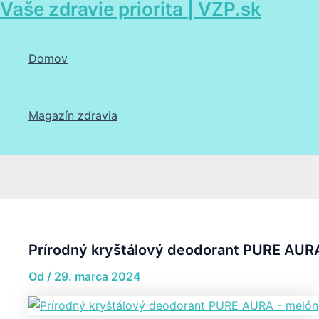
Vaše zdravie priorita | VZP.sk
Preskočiť
Post
na
navigation
obsah
Domov
Magazín zdravia
Hľadať
Prírodný kryštálový deodorant PURE AUR
Od
/
29. marca 2024