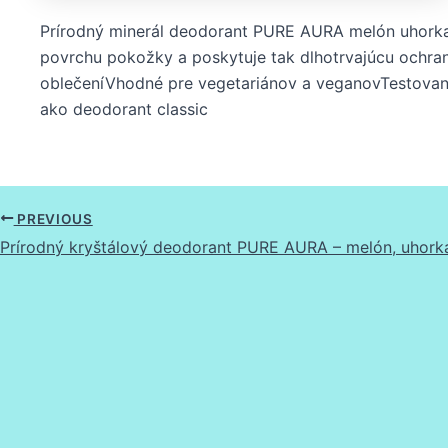
Prírodný minerál deodorant PURE AURA melón uhorka
povrchu pokožky a poskytuje tak dlhotrvajúcu ochran
oblečeníVhodné pre vegetariánov a veganovTestované
ako deodorant classic
PREVIOUS
Prírodný kryštálový deodorant PURE AURA – melón, uhorka