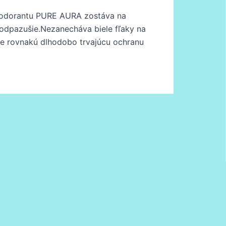
deodorantu PURE AURA zostáva na
podpazušie.Nezanecháva biele fľaky na
je rovnakú dlhodobo trvajúcu ochranu