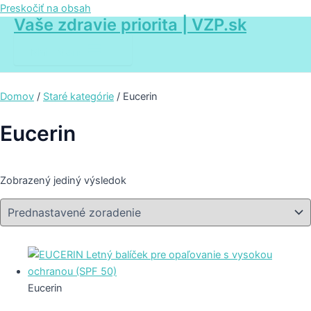
Preskočiť na obsah
Vaše zdravie priorita | VZP.sk
Main Menu
Domov
/
Staré kategórie
/ Eucerin
Eucerin
Zobrazený jediný výsledok
Eucerin