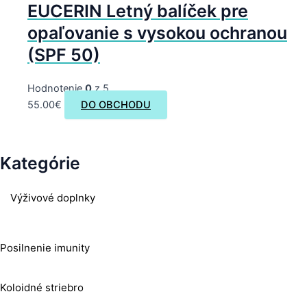
EUCERIN Letný balíček pre
opaľovanie s vysokou ochranou
(SPF 50)
Hodnotenie
0
z 5
55.00
€
DO OBCHODU
Kategórie
Výživové doplnky
Posilnenie imunity
Koloidné striebro