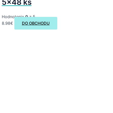
5×48 ks
Hodnotenie
0
z 5
8.98
€
DO OBCHODU