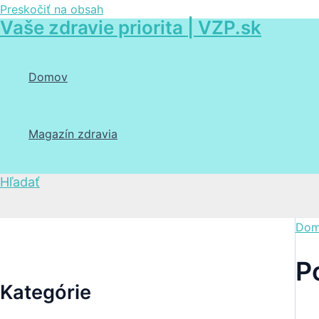
Preskočiť na obsah
Vaše zdravie priorita | VZP.sk
Domov
Magazín zdravia
Hľadať
Dom
P
Kategórie