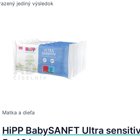
azený jediný výsledok
Matka a dieťa
HiPP BabySANFT Ultra sensiti