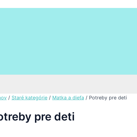
ov
/
Staré kategórie
/
Matka a dieťa
/ Potreby pre deti
otreby pre deti