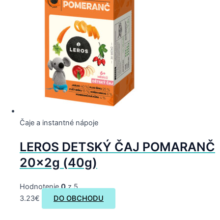
Čaje a instantné nápoje
LEROS DETSKÝ ČAJ POMARANČ
20x2g (40g)
Hodnotenie
0
z 5
3.23
€
DO OBCHODU