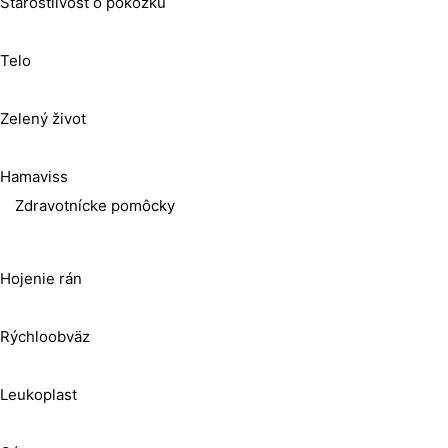
Starostlivosť o pokožku
Telo
Zelený život
Hamaviss
Zdravotnícke pomôcky
Hojenie rán
Rýchloobväz
Leukoplast