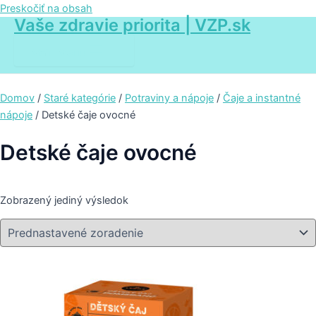
Preskočiť na obsah
Vaše zdravie priorita | VZP.sk
Main Menu
Domov
/
Staré kategórie
/
Potraviny a nápoje
/
Čaje a instantné
nápoje
/ Detské čaje ovocné
Detské čaje ovocné
Zobrazený jediný výsledok