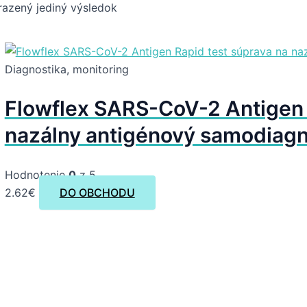
azený jediný výsledok
Diagnostika, monitoring
Flowflex SARS-CoV-2 Antigen 
nazálny antigénový samodiagno
Hodnotenie
0
z 5
2.62
€
DO OBCHODU