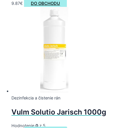
9.87
€
DO OBCHODU
Dezinfekcia a čistenie rán
Vulm Solutio Jarisch 1000g
Hodnotenie
0
z 5