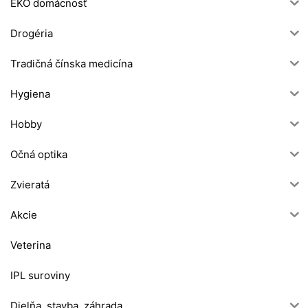
EKO domácnosť
Drogéria
Tradičná čínska medicína
Hygiena
Hobby
Očná optika
Zvieratá
Akcie
Veterina
IPL suroviny
Dielňa, stavba, záhrada