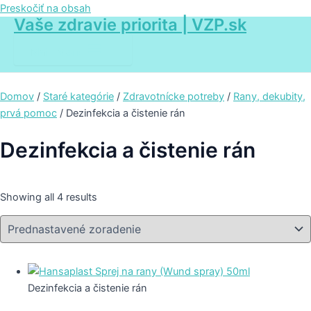
Preskočiť na obsah
Vaše zdravie priorita | VZP.sk
Main Menu
Domov
/
Staré kategórie
/
Zdravotnícke potreby
/
Rany, dekubity,
prvá pomoc
/ Dezinfekcia a čistenie rán
Dezinfekcia a čistenie rán
Showing all 4 results
Dezinfekcia a čistenie rán