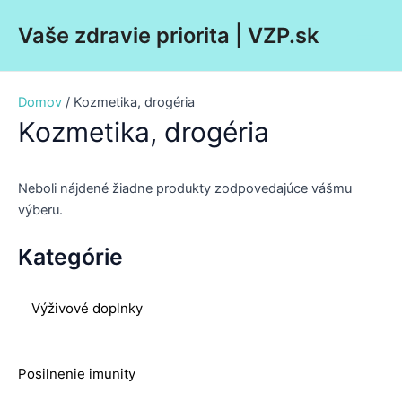
Preskočiť
Main
Vaše zdravie priorita | VZP.sk
na
Men
obsah
Domov
/ Kozmetika, drogéria
Kozmetika, drogéria
Neboli nájdené žiadne produkty zodpovedajúce vášmu
výberu.
Kategórie
Výživové doplnky
Posilnenie imunity