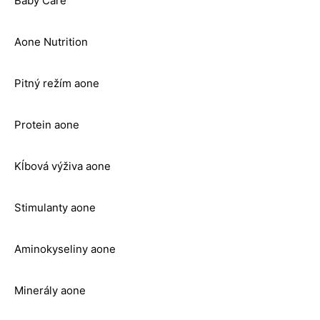
Baby Care
Aone Nutrition
Pitný režím aone
Protein aone
Kĺbová výživa aone
Stimulanty aone
Aminokyseliny aone
Minerály aone