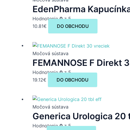
EdenPharma Kapucínka 
Hodnotenie
0
z 5
10.81
€
DO OBCHODU
Močová sústava
FEMANNOSE F Direkt 3
Hodnotenie
0
z 5
19.12
€
DO OBCHODU
Močová sústava
Generica Urologica 20 t
Hodnotenie
0
z 5