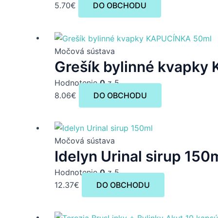
5.70
€
DO OBCHODU
Močová sústava
Grešík bylinné kvapk
Hodnotenie
0
z 5
8.06
€
DO OBCHODU
Močová sústava
Idelyn Urinal sirup 150
Hodnotenie
0
z 5
12.37
€
DO OBCHODU