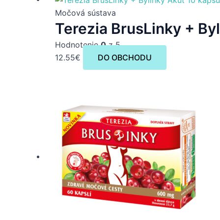
Močová sústava
Terezia BrusLinky + By
Hodnotenie
0
z 5
12.55
€
DO OBCHODU