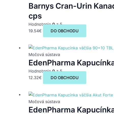
Barnys Cran-Urin Kana
cps
Hodnotenie
0
z 5
19.54
€
DO OBCHODU
Močová sústava
EdenPharma Kapucínka
Hodnotenie
0
z 5
12.32
€
DO OBCHODU
Močová sústava
EdenPharma Kapucínka 