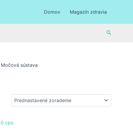
Domov
Magazín zdravia
Hľadať
 Močová sústava