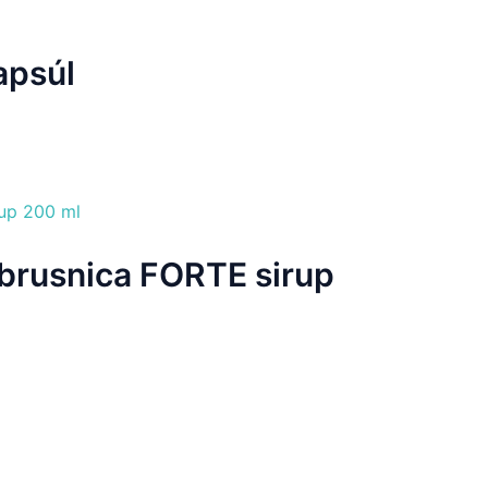
apsúl
rusnica FORTE sirup