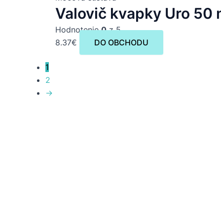
Valovič kvapky Uro 50 
Hodnotenie
0
z 5
8.37
€
DO OBCHODU
1
2
→