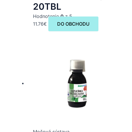
20TBL
Hodnotenie
0
z 5
11.76
€
DO OBCHODU
Močová sústava