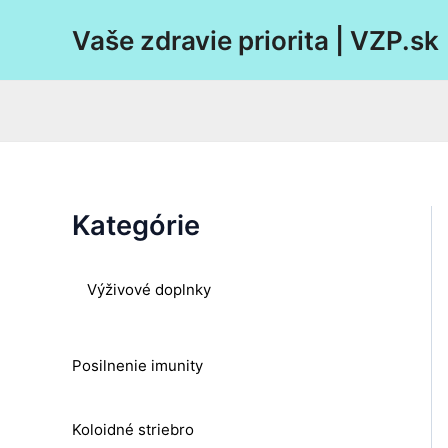
Preskočiť
Vaše zdravie priorita | VZP.sk
na
obsah
Kategórie
Výživové doplnky
Posilnenie imunity
Koloidné striebro