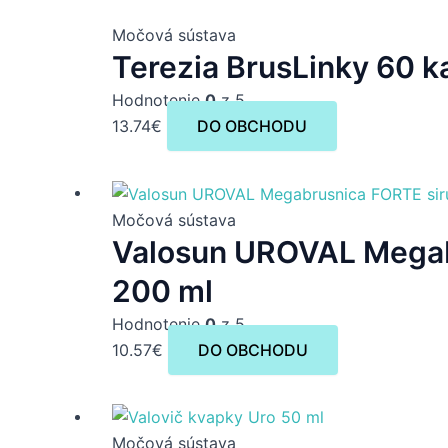
Močová sústava
Terezia BrusLinky 60 k
Hodnotenie
0
z 5
13.74
€
DO OBCHODU
Močová sústava
Valosun UROVAL Megab
200 ml
Hodnotenie
0
z 5
10.57
€
DO OBCHODU
Močová sústava