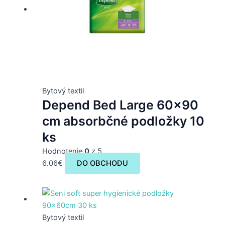
Bytový textil
Depend Bed Large 60×90
cm absorbčné podložky 10
ks
Hodnotenie
0
z 5
6.06
€
DO OBCHODU
Bytový textil