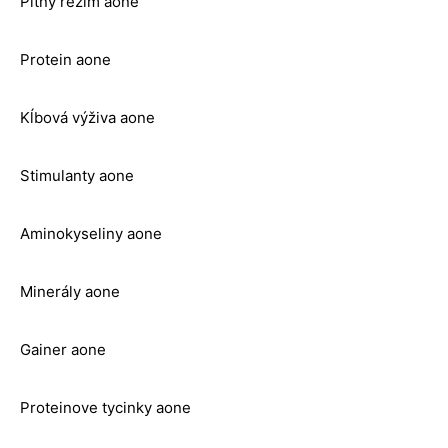
Pitný režím aone
Protein aone
Kĺbová výživa aone
Stimulanty aone
Aminokyseliny aone
Minerály aone
Gainer aone
Proteinove tycinky aone