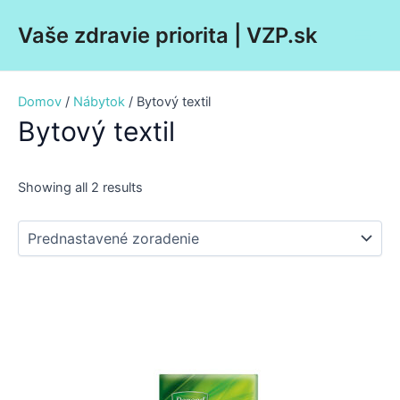
Preskočiť
Main
Vaše zdravie priorita | VZP.sk
na
Men
obsah
Domov
/
Nábytok
/ Bytový textil
Bytový textil
Showing all 2 results