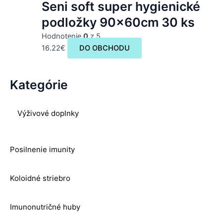
Seni soft super hygienické
podložky 90x60cm 30 ks
Hodnotenie
0
z 5
16.22
€
DO OBCHODU
Kategórie
Výživové doplnky
Posilnenie imunity
Koloidné striebro
Imunonutričné huby