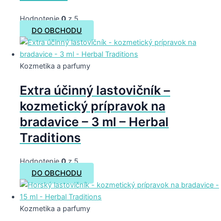
Hodnotenie
0
z 5
DO OBCHODU
Kozmetika a parfumy
Extra účinný lastovičník –
kozmetický prípravok na
bradavice – 3 ml – Herbal
Traditions
Hodnotenie
0
z 5
DO OBCHODU
Kozmetika a parfumy