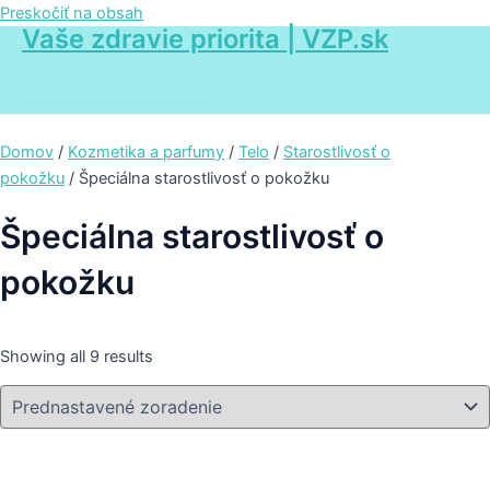
Preskočiť na obsah
Vaše zdravie priorita | VZP.sk
Main Menu
Domov
/
Kozmetika a parfumy
/
Telo
/
Starostlivosť o
pokožku
/ Špeciálna starostlivosť o pokožku
Špeciálna starostlivosť o
pokožku
Showing all 9 results