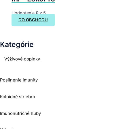
Hodnotenie
0
z 5
DO OBCHODU
Kategórie
Výživové doplnky
Posilnenie imunity
Koloidné striebro
Imunonutričné huby