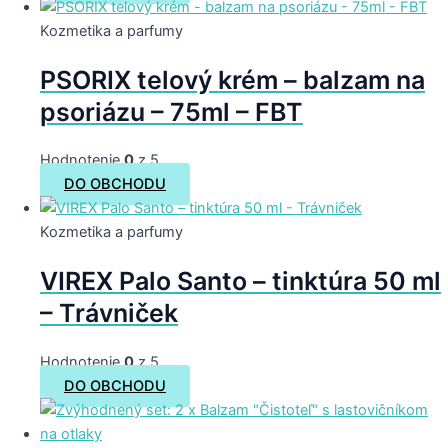
Kozmetika a parfumy
PSORIX telový krém – balzam na
psoriázu – 75ml – FBT
Hodnotenie
0
z 5
DO OBCHODU
Kozmetika a parfumy
VIREX Palo Santo – tinktúra 50 ml
– Trávniček
Hodnotenie
0
z 5
DO OBCHODU