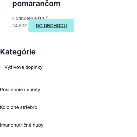
pomarančom
Hodnotenie
0
z 5
24.57
€
DO OBCHODU
Kategórie
Výživové doplnky
Posilnenie imunity
Koloidné striebro
Imunonutričné huby