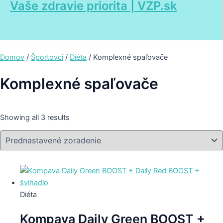
Vaše zdravie priorita | VZP.sk
Main
Preskočiť
Menu
na
obsah
Domov
/
Športovci
/
Diéta
/ Komplexné spaľovače
Komplexné spaľovače
Showing all 3 results
Diéta
Kompava Daily Green BOOST +