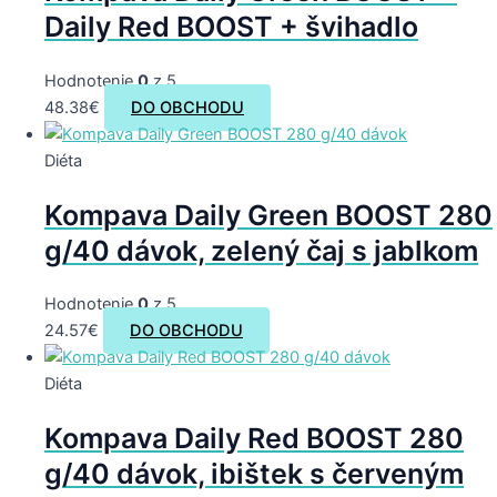
Daily Red BOOST + švihadlo
Hodnotenie
0
z 5
48.38
€
DO OBCHODU
Diéta
Kompava Daily Green BOOST 280
g/40 dávok, zelený čaj s jablkom
Hodnotenie
0
z 5
24.57
€
DO OBCHODU
Diéta
Kompava Daily Red BOOST 280
g/40 dávok, ibištek s červeným