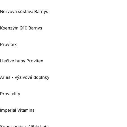
Nervová sústava Barnys
Koenzým Q10 Barnys
Provitex
Liečivé huby Provitex
Aries - výživové doplnky
Provitality
Imperial Vitamins
Super prsia + štíhla línia