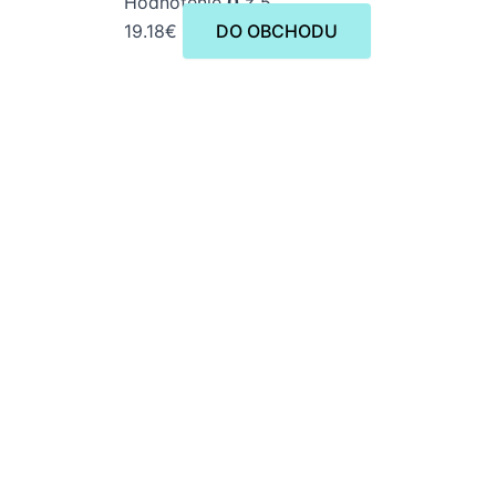
Hodnotenie
0
z 5
19.18
€
DO OBCHODU