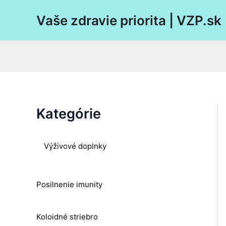
Preskočiť
Vaše zdravie priorita | VZP.sk
na
obsah
Kategórie
Výživové doplnky
Posilnenie imunity
Koloidné striebro