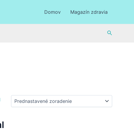
Domov
Magazín zdravia
Hľadať
l