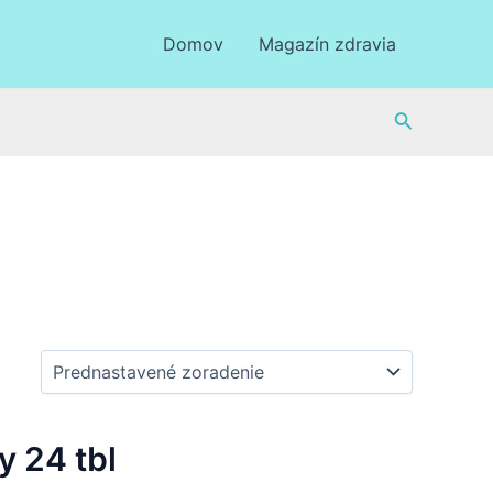
Domov
Magazín zdravia
Hľadať
 24 tbl