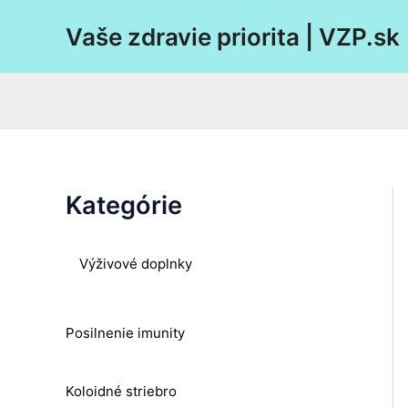
Preskočiť
Vaše zdravie priorita | VZP.sk
na
obsah
Kategórie
Výživové doplnky
Posilnenie imunity
Koloidné striebro