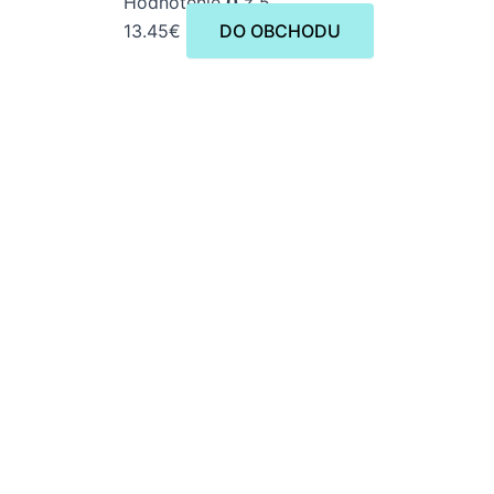
Hodnotenie
0
z 5
13.45
€
DO OBCHODU