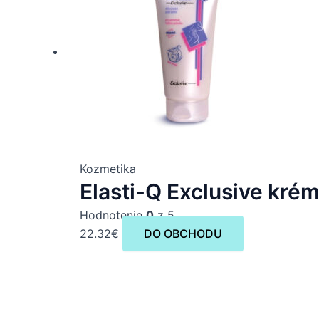
Kozmetika
Elasti-Q Exclusive krém
Hodnotenie
0
z 5
22.32
€
DO OBCHODU