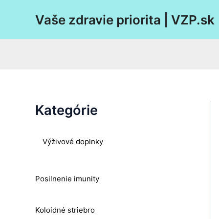
Preskočiť
Vaše zdravie priorita | VZP.sk
na
obsah
Kategórie
Výživové doplnky
Posilnenie imunity
Koloidné striebro