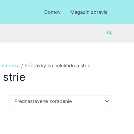
Domov
Magazín zdravia
Hľadať
ozmetika
/ Prípravky na celulitídu a strie
 strie