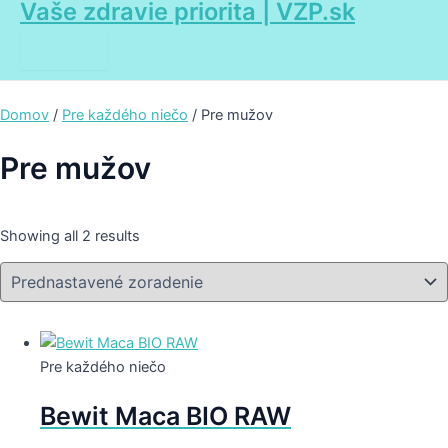
Vaše zdravie priorita | VZP.sk
Main
Preskočiť
Menu
na
obsah
Domov
/
Pre každého niečo
/ Pre mužov
Pre mužov
Showing all 2 results
Pre každého niečo
Bewit Maca BIO RAW