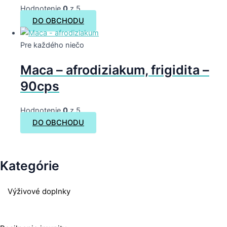
Hodnotenie
0
z 5
DO OBCHODU
Pre každého niečo
Maca – afrodiziakum, frigidita –
90cps
Hodnotenie
0
z 5
DO OBCHODU
Kategórie
Výživové doplnky