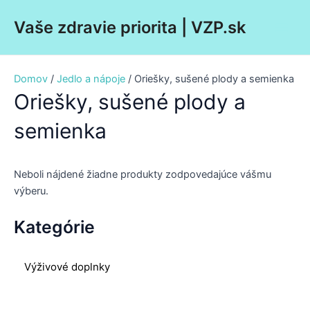
Preskočiť
Main
Vaše zdravie priorita | VZP.sk
na
Men
obsah
Domov
/
Jedlo a nápoje
/ Oriešky, sušené plody a semienka
Oriešky, sušené plody a
semienka
Neboli nájdené žiadne produkty zodpovedajúce vášmu
výberu.
Kategórie
Výživové doplnky