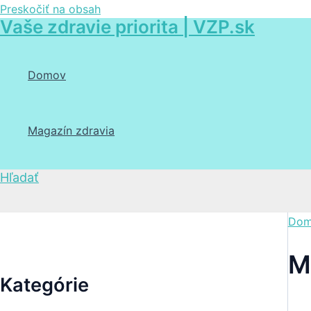
Preskočiť na obsah
Vaše zdravie priorita | VZP.sk
Domov
Magazín zdravia
Hľadať
Dom
M
Kategórie