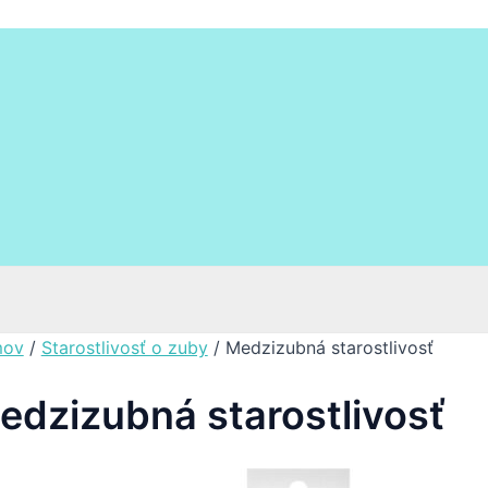
ov
/
Starostlivosť o zuby
/ Medzizubná starostlivosť
edzizubná starostlivosť