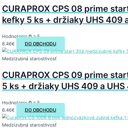
CURAPROX CPS 08 prime star
kefky 5 ks + držiaky UHS 409 a
Hodnotenie
0
z 5
8.46
€
DO OBCHODU
Medzizubná starostlivosť
CURAPROX CPS 09 prime start
5 ks + držiaky UHS 409 a UHS 
Hodnotenie
0
z 5
8.46
€
DO OBCHODU
Medzizubná starostlivosť