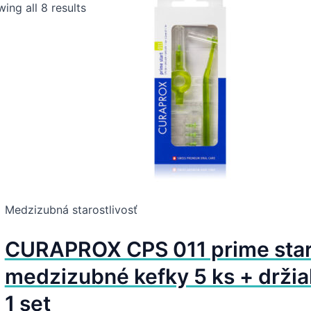
ing all 8 results
Medzizubná starostlivosť
CURAPROX CPS 011 prime start
medzizubné kefky 5 ks + drži
1 set