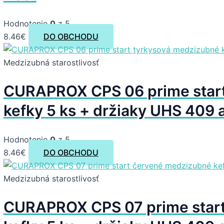
Hodnotenie
0
z 5
8.46
€
DO OBCHODU
Medzizubná starostlivosť
CURAPROX CPS 06 prime start
kefky 5 ks + držiaky UHS 409 a
Hodnotenie
0
z 5
8.46
€
DO OBCHODU
Medzizubná starostlivosť
CURAPROX CPS 07 prime star