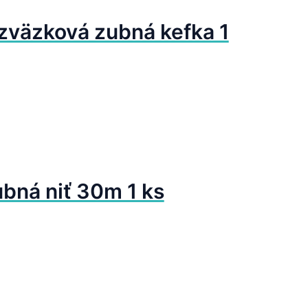
zväzková zubná kefka 1
bná niť 30m 1 ks