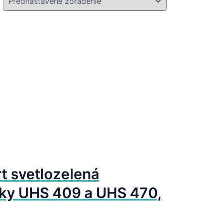
 svetlozelená
aky UHS 409 a UHS 470,