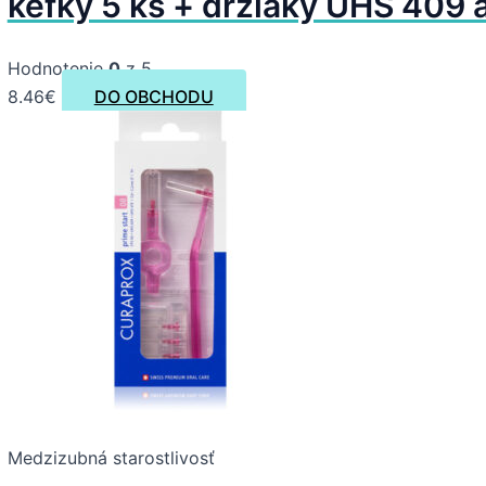
kefky 5 ks + držiaky UHS 409 a
Hodnotenie
0
z 5
8.46
€
DO OBCHODU
Medzizubná starostlivosť