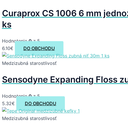
Curaprox CS 1006 6 mm jedno
ks
Hodnotenie
0
z 5
6.10
€
DO OBCHODU
Medzizubná starostlivosť
Sensodyne Expanding Floss zu
Hodnotenie
0
z 5
5.32
€
DO OBCHODU
Medzizubná starostlivosť