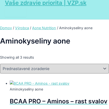
Vaše zdravie priorita | VZP.sk
Main
Preskočiť
Menu
na
obsah
Domov
/
Výrobca
/
Aone Nutrition
/ Aminokyseliny aone
Aminokyseliny aone
Showing all 3 results
Aminokyseliny aone
BCAA PRO – Aminos – rast svalov