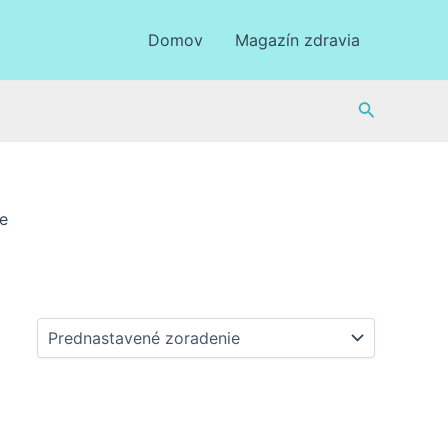
Domov
Magazín zdravia
Hľadať
e