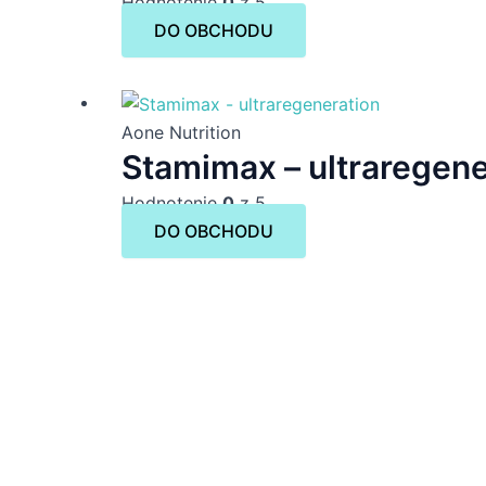
Hodnotenie
0
z 5
DO OBCHODU
Aone Nutrition
Stamimax – ultraregene
Hodnotenie
0
z 5
DO OBCHODU