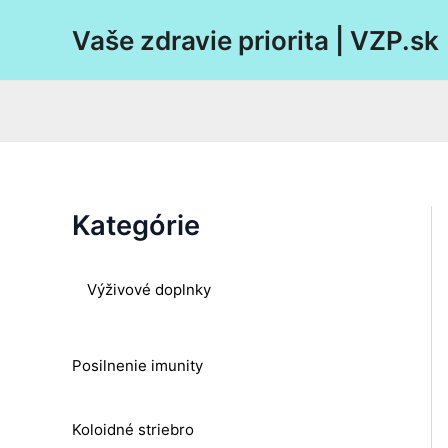
Preskočiť
Vaše zdravie priorita | VZP.sk
na
obsah
Kategórie
Výživové doplnky
Posilnenie imunity
Koloidné striebro