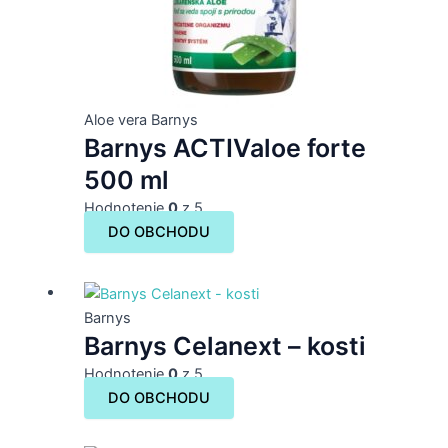
Aloe vera Barnys
Barnys ACTIValoe forte
500 ml
Hodnotenie
0
z 5
DO OBCHODU
Barnys
Barnys Celanext – kosti
Hodnotenie
0
z 5
DO OBCHODU