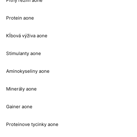
Pitný režím aone
Protein aone
Kĺbová výživa aone
Stimulanty aone
Aminokyseliny aone
Minerály aone
Gainer aone
Proteinove tycinky aone