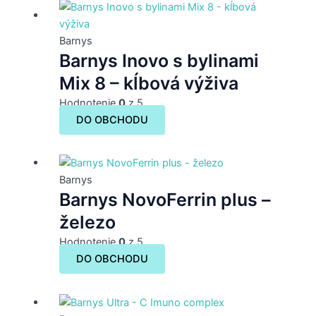
Barnys
Barnys Inovo s bylinami
Mix 8 – kĺbová výživa
Hodnotenie
0
z 5
DO OBCHODU
Barnys
Barnys NovoFerrin plus –
železo
Hodnotenie
0
z 5
DO OBCHODU