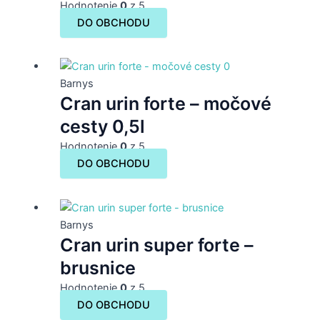
Hodnotenie
0
z 5
DO OBCHODU
Barnys
Cran urin forte – močové
cesty 0,5l
Hodnotenie
0
z 5
DO OBCHODU
Barnys
Cran urin super forte –
brusnice
Hodnotenie
0
z 5
DO OBCHODU