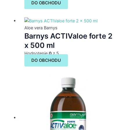
DO OBCHODU
Aloe vera Barnys
Barnys ACTIValoe forte 2
x 500 ml
Hodnotenie
0
z 5
DO OBCHODU