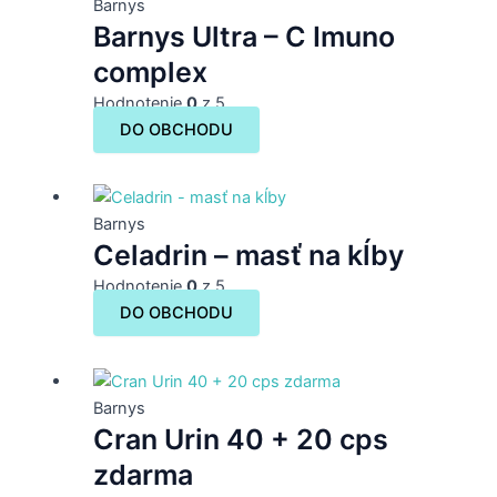
Barnys
Barnys Ultra – C Imuno
complex
Hodnotenie
0
z 5
DO OBCHODU
Barnys
Celadrin – masť na kĺby
Hodnotenie
0
z 5
DO OBCHODU
Barnys
Cran Urin 40 + 20 cps
zdarma