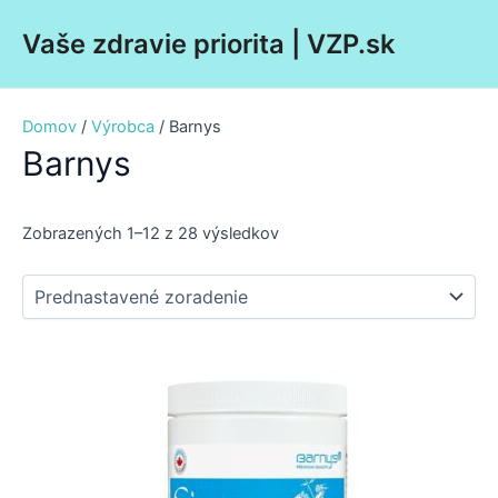
Preskočiť
Main
Vaše zdravie priorita | VZP.sk
na
Men
obsah
Domov
/
Výrobca
/ Barnys
Barnys
Zobrazených 1–12 z 28 výsledkov