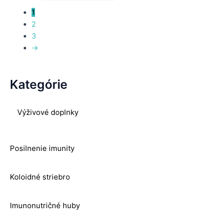
1
2
3
→
Kategórie
Výživové doplnky
Posilnenie imunity
Koloidné striebro
Imunonutričné huby