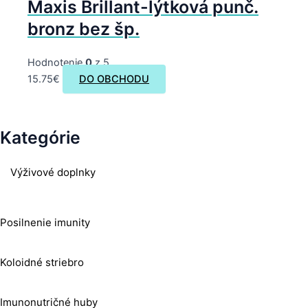
Maxis Brillant-lýtková punč.
bronz bez šp.
Hodnotenie
0
z 5
15.75
€
DO OBCHODU
Kategórie
Výživové doplnky
Posilnenie imunity
Koloidné striebro
Imunonutričné huby