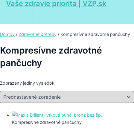
Vaše zdravie priorita | VZP.sk
Main
Preskočiť
Menu
na
obsah
Domov
/
Zdravotne potreby
/ Kompresívne zdravotné pančuchy
Kompresívne zdravotné
pančuchy
Zobrazený jediný výsledok
Kompresívne zdravotné pančuchy