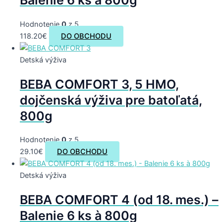
Balenie 6 ks à 800g
Hodnotenie
0
z 5
118.20
€
DO OBCHODU
Detská výživa
BEBA COMFORT 3, 5 HMO,
dojčenská výživa pre batoľatá,
800g
Hodnotenie
0
z 5
29.10
€
DO OBCHODU
Detská výživa
BEBA COMFORT 4 (od 18. mes.) –
Balenie 6 ks à 800g