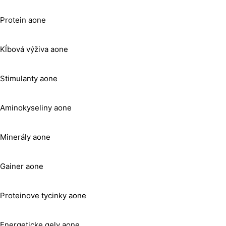
Protein aone
Kĺbová výživa aone
Stimulanty aone
Aminokyseliny aone
Minerály aone
Gainer aone
Proteinove tycinky aone
Energeticke gely aone