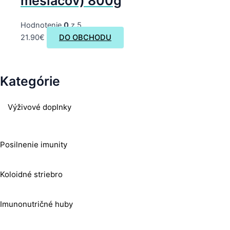
mesiacov) 800g
Hodnotenie
0
z 5
21.90
€
DO OBCHODU
Kategórie
Výživové doplnky
Posilnenie imunity
Koloidné striebro
Imunonutričné huby