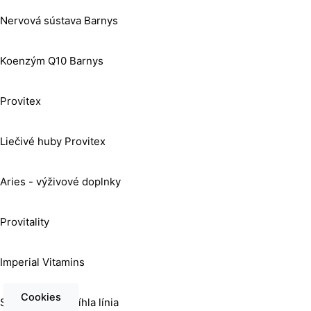
Nervová sústava Barnys
Koenzým Q10 Barnys
Provitex
Liečivé huby Provitex
Aries - výživové doplnky
Provitality
Imperial Vitamins
Cookies
Super prsia + štíhla línia