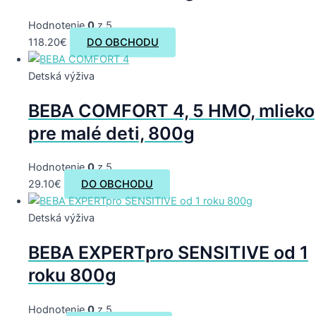
Hodnotenie
0
z 5
118.20
€
DO OBCHODU
Detská výživa
BEBA COMFORT 4, 5 HMO, mlieko
pre malé deti, 800g
Hodnotenie
0
z 5
29.10
€
DO OBCHODU
Detská výživa
BEBA EXPERTpro SENSITIVE od 1
roku 800g
Hodnotenie
0
z 5