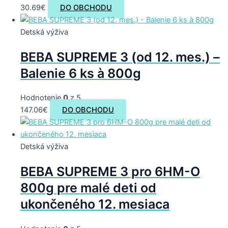
30.69
€
DO OBCHODU
Detská výživa
BEBA SUPREME 3 (od 12. mes.) –
Balenie 6 ks à 800g
Hodnotenie
0
z 5
147.06
€
DO OBCHODU
Detská výživa
BEBA SUPREME 3 pro 6HM-O
800g pre malé deti od
ukončeného 12. mesiaca