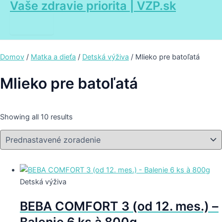
Vaše zdravie priorita | VZP.sk
Main
Preskočiť
Menu
na
obsah
Domov
/
Matka a dieťa
/
Detská výživa
/ Mlieko pre batoľatá
Mlieko pre batoľatá
Showing all 10 results
Detská výživa
BEBA COMFORT 3 (od 12. mes.) –