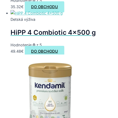
Hodnotenie
0
z 5
35.32
€
DO OBCHODU
Detská výživa
HiPP 4 Combiotic 4×500 g
Hodnotenie
0
z 5
49.48
€
DO OBCHODU