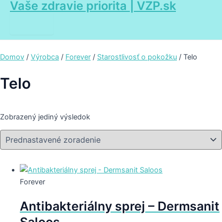
Vaše zdravie priorita | VZP.sk
Main
Preskočiť
Menu
na
obsah
Domov
/
Výrobca
/
Forever
/
Starostlivosť o pokožku
/ Telo
Telo
Zobrazený jediný výsledok
Forever
Antibakteriálny sprej – Dermsanit