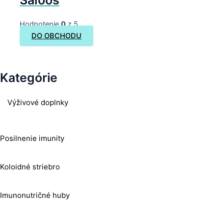
Saloos
Hodnotenie
0
z 5
DO OBCHODU
Kategórie
Výživové doplnky
Posilnenie imunity
Koloidné striebro
Imunonutričné huby