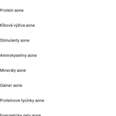
Protein aone
Kĺbová výživa aone
Stimulanty aone
Aminokyseliny aone
Minerály aone
Gainer aone
Proteinove tycinky aone
Energeticke gely aone