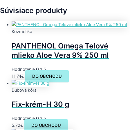
Súvisiace produkty
Kozmetika
PANTHENOL Omega Telové
mlieko Aloe Vera 9% 250 ml
Hodnotenie
0
z 5
11.74
€
DO OBCHODU
Dubová kôra
Fix-krém-H 30 g
Hodnotenie
0
z 5
5.72
€
DO OBCHODU