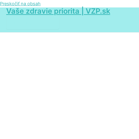
Preskočiť na obsah
Vaše zdravie priorita | VZP.sk
Main Menu