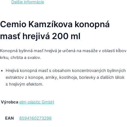
Ďalšie informácie
Cemio Kamzíkova konopná
masť hrejivá 200 ml
Konopná bylinná masť hrejivá je určená na masáže v oblasti kĺbov
krku, chrbta a svalov.
Hrejivá konopná masť s obsahom koncentrovaných bylinných
extraktov z konope, arniky, kostihoja, borievky a ďalších látok
s hrejivým efektom.
Výrobca
elm-plastic GmbH
EAN
8594160273296