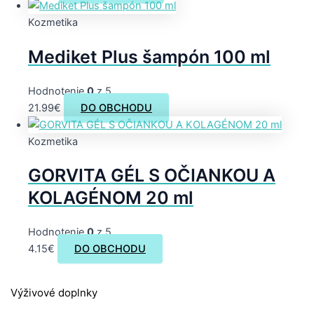
Kozmetika
Mediket Plus šampón 100 ml
Hodnotenie
0
z 5
21.99
€
DO OBCHODU
Kozmetika
GORVITA GÉL S OČIANKOU A
KOLAGÉNOM 20 ml
Hodnotenie
0
z 5
4.15
€
DO OBCHODU
Výživové doplnky