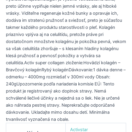
preto účinne vyplňuje nielen jemné vrásky, ale aj hlboké
vrásky. Viditeľne regeneruje kožné bunky a opravuje ich,
dodáva im stratenú pružnosť a sviežosť, preto je súčasťou
takmer každého produktu starostlivosti o pleť. Kolagén
priaznivo vplýva aj na celulitídu, pretože práve pri
dostatočnom množstve kolagénu je pokožka pevná, vekom
sa však celulitída zhoršuje – s klesaním hladiny kolagénu
klesá pružnosť a pevnosť pokožky a vytvára sa
celulitída.Activ super collagen zloženie:Hovädzí kolagén –
Bravčový kolagénRybý kolagénDávkovanie:1 dávka denne –
odmerku – 4000mg rozmiešať v 300ml vody Obsah:
240gUpozornenie podľa nariadenia komisie EÚ: Tento
produkt je registrovaný ako doplnok stravy. Nemá
schválené liečivé účinky a nejedná sa o liek. Nie je určené
ako náhrada pestrej stravy. Neprekračujte odporúčané
dávkovanie. Ukladajte mimo dosahu detí. Minimálna
trvanlivosť vyznačená na obale.
Activstar