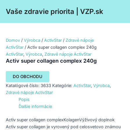
Preskočiť
Main
Vaše zdravie priorita | VZP.sk
na
Men
obsah
Domov
/
Výrobca
/
ActivStar
/
Zdravé nápoje
ActivStar
/ Activ super collagen complex 240g
ActivStar
,
Výrobca
,
Zdravé nápoje ActivStar
Activ super collagen complex 240g
DO OBCHODU
Katalógové číslo:
3633
Kategórie:
ActivStar
,
Výrobca
,
Zdravé nápoje ActivStar
Popis
Ďalšie informácie
Activ super collagen complexKolagenVýživový doplnok
Activ super collagen je vyrovený pod celosvetovo známou