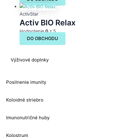
ActivStar
Activ BIO Relax
Hodnotenie
0
z 5
DO OBCHODU
Výživové doplnky
Posilnenie imunity
Koloidné striebro
Imunonutričné huby
Kolostrum