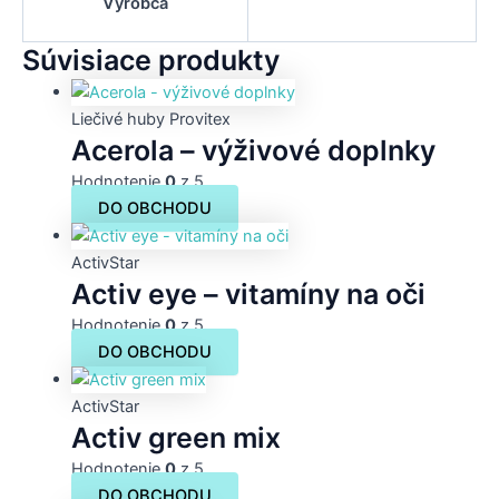
Výrobca
Súvisiace produkty
Liečivé huby Provitex
Acerola – výživové doplnky
Hodnotenie
0
z 5
DO OBCHODU
ActivStar
Activ eye – vitamíny na oči
Hodnotenie
0
z 5
DO OBCHODU
ActivStar
Activ green mix
Hodnotenie
0
z 5
DO OBCHODU