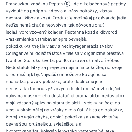
Francuzkou značkou Peptan Ⓡ. Ide o kolagénnové peptidy
vyvinuté na podporu zdravia a krásy pokožky, vlasov,
nechtou, kĺbov a kostí. Produkt je možné aj pridávať do jedla
keďže nemá chuť a neovplyvní tak pôvodnu chuť
jedla.Hydrolyzovaný kolagén Peptanna kosti a kĺbyproti
vráskamľahké vstrebávaniepre pevnejšiu
pokožkukvalitnejšie vlasy a nechtyregenerácia svalov
CollagenVeľmi dôležitá látka v tele sa v organizme prestáva
tvoriť po 25. roku života, po 40. roku sa už netvorí vôbec.
Nedostatok látky sa prejavuje najmä na pokožke, no svoje
si odnesú aj kĺby.Najväčšie množstvo kolagénu sa
nachádza práve v pokožke, preto doplnenie jeho
nedostatku formou výživových doplnkov má rozhodujúci
vplyv na vrásky – jeho dostatočná tvorba alebo nedostatok
majú zásadný vplyv na starnutie pleti – vrásky na čele, na
vrásky okolo očí aj na vrásky okolo úst. Ak sa do pokožky,
ktorej kolagén chýba, doplní, pokožka sa stane viditeľne
pevnejšou, pružnejšou, sviežejšou a aj
hydratovanejšou.Kolagén je vysoko vstrebateľná látka,