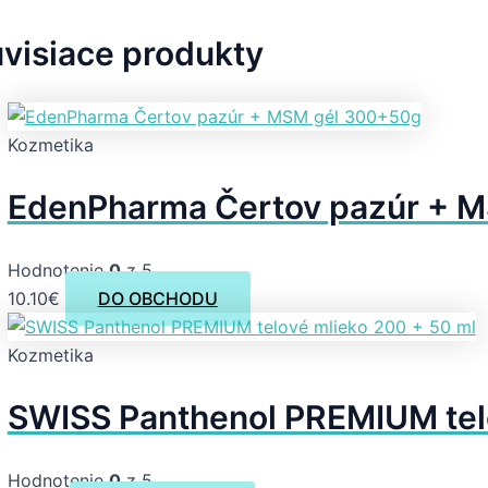
visiace produkty
Kozmetika
EdenPharma Čertov pazúr + 
Hodnotenie
0
z 5
10.10
€
DO OBCHODU
Kozmetika
SWISS Panthenol PREMIUM tel
Hodnotenie
0
z 5