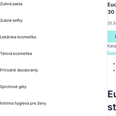
Zubná pasta
Euc
30 
Zubné kefky
31.3
Lekárska kozmetika
Kata
Euce
Telová kozmetika
Prírodné deodoranty
Sprchové gély
E
Intimna hygiena pre ženy
s