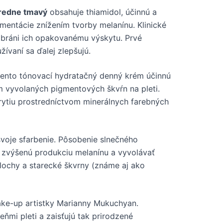
tredne tmavý
obsahuje thiamidol, účinnú a
mentácie znížením tvorby melanínu. Klinické
a bráni ich opakovanému výskytu. Prvé
ívaní sa ďalej zlepšujú.
tento tónovací hydratačný denný krém účinnú
 vyvolaných pigmentových škvŕn na pleti.
ytiu prostredníctvom minerálnych farebných
voje sfarbenie. Pôsobenie slnečného
 zvýšenú produkciu melanínu a vyvolávať
lochy a starecké škvrny (známe aj ako
ake-up artistky Marianny Mukuchyan.
eňmi pleti a zaisťujú tak prirodzené