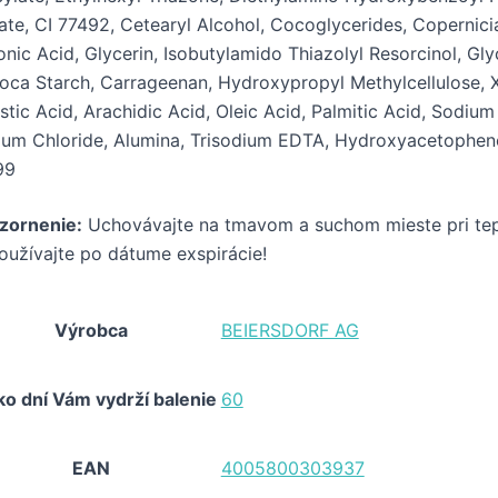
late, CI 77492, Cetearyl Alcohol, Cocoglycerides, Copernic
onic Acid, Glycerin, Isobutylamido Thiazolyl Resorcinol, Gly
oca Starch, Carrageenan, Hydroxypropyl Methylcellulose, X
stic Acid, Arachidic Acid, Oleic Acid, Palmitic Acid, Sodi
um Chloride, Alumina, Trisodium EDTA, Hydroxyacetopheno
99
zornenie:
Uchovávajte na tmavom a suchom mieste pri tep
užívajte po dátume exspirácie!
Výrobca
BEIERSDORF AG
ko dní Vám vydrží balenie
60
EAN
4005800303937