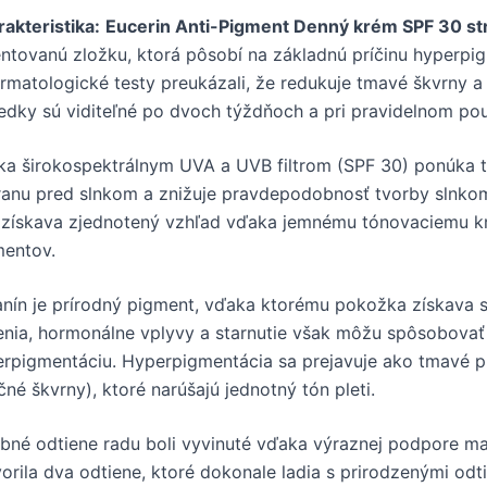
akteristika:
Eucerin Anti-Pigment Denný krém SPF 30 s
ntovanú zložku, ktorá pôsobí na základnú príčinu hyperpig
rmatologické testy preukázali, že redukuje tmavé škvrny 
edky sú viditeľné po dvoch týždňoch a pri pravidelnom použ
a širokospektrálnym UVA a UVB filtrom (SPF 30) ponúka 
anu pred slnkom a znižuje pravdepodobnosť tvorby slnkom
 získava zjednotený vzhľad vďaka jemnému tónovaciemu kr
mentov.
nín je prírodný pigment, vďaka ktorému pokožka získava s
enia, hormonálne vplyvy a starnutie však môžu spôsobovať
rpigmentáciu. Hyperpigmentácia sa prejavuje ako tmavé p
čné škvrny), ktoré narúšajú jednotný tón pleti.
bné odtiene radu boli vyvinuté vďaka výraznej podpore m
orila dva odtiene, ktoré dokonale ladia s prirodzenými odti