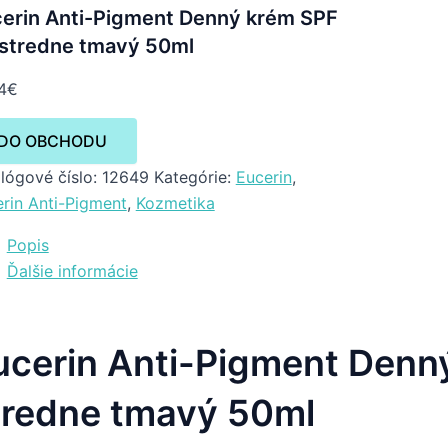
erin Anti-Pigment Denný krém SPF
stredne tmavý 50ml
4
€
DO OBCHODU
lógové číslo:
12649
Kategórie:
Eucerin
,
rin Anti-Pigment
,
Kozmetika
Popis
Ďalšie informácie
ucerin Anti-Pigment Denn
tredne tmavý 50ml