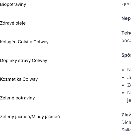
zjed
Biopotraviny
Nep
Zdravé oleje
Teh
poča
Kolagén Colvita Colway
Spô
Doplnky stravy Colway
N
J
Kozmetika Colway
Z
N
Zelené potraviny
j
Zlo
Zelený jačmeň/Mladý jačmeň
Dica
Sali