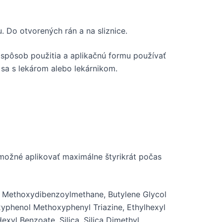
u. Do otvorených rán a na sliznice.
spôsob použitia a aplikačnú formu používať
 sa s lekárom alebo lekárnikom.
možné aplikovať maximálne štyrikrát počas
yl Methoxydibenzoylmethane, Butylene Glycol
xyphenol Methoxyphenyl Triazine, Ethylhexyl
xyl Benzoate, Silica, Silica Dimethyl