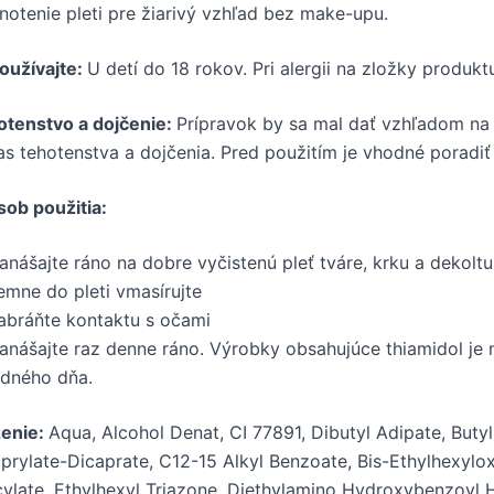
notenie pleti pre žiarivý vzhľad bez make-upu.
oužívajte:
U detí do 18 rokov. Pri alergii na zložky produkt
otenstvo a dojčenie:
Prípravok by sa mal dať vzhľadom na 
s tehotenstva a dojčenia. Pred použitím je vhodné poradiť
sob použitia:
anášajte ráno na dobre vyčistenú pleť tváre, krku a dekoltu
emne do pleti vmasírujte
abráňte kontaktu s očami
anášajte raz denne ráno. Výrobky obsahujúce thiamidol je 
edného dňa.
ženie:
Aqua, Alcohol Denat, CI 77891, Dibutyl Adipate, But
prylate-Dicaprate, C12-15 Alkyl Benzoate, Bis-Ethylhexylo
cylate, Ethylhexyl Triazone, Diethylamino Hydroxybenzoyl He