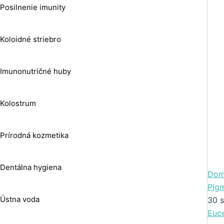
Posilnenie imunity
Koloidné striebro
Imunonutričné huby
Kolostrum
Prírodná kozmetika
Dentálna hygiena
Dom
Pig
Ústna voda
30 
Euce