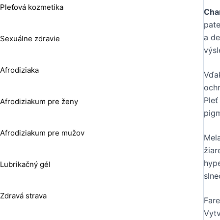
Pleťová kozmetika
Char
pate
a de
Sexuálne zdravie
výsl
Afrodiziaka
Vďak
ochr
Pleť
Afrodiziakum pre ženy
pig
Afrodiziakum pre mužov
Mela
žiar
hype
Lubrikačný gél
slne
Zdravá strava
Fare
Vytv