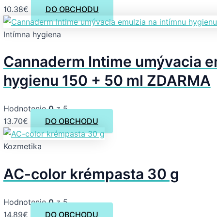
10.38
€
DO OBCHODU
Intímna hygiena
Cannaderm Intime umývacia em
hygienu 150 + 50 ml ZDARMA
Hodnotenie
0
z 5
13.70
€
DO OBCHODU
Kozmetika
AC-color krémpasta 30 g
Hodnotenie
0
z 5
14.89
€
DO OBCHODU