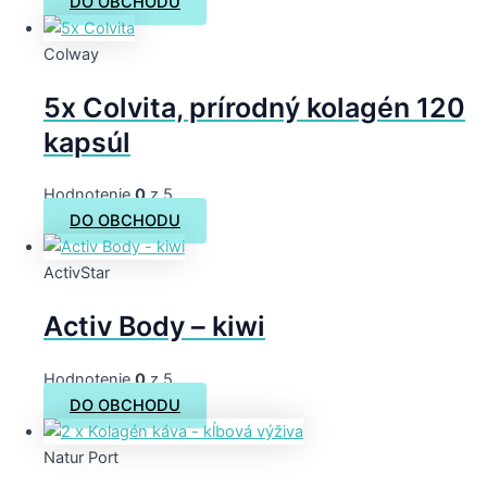
DO OBCHODU
Colway
5x Colvita, prírodný kolagén 120
kapsúl
Hodnotenie
0
z 5
DO OBCHODU
ActivStar
Activ Body – kiwi
Hodnotenie
0
z 5
DO OBCHODU
Natur Port