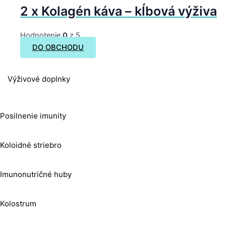
2 x Kolagén káva – kĺbová výživa
Hodnotenie
0
z 5
DO OBCHODU
Výživové doplnky
Posilnenie imunity
Koloidné striebro
Imunonutričné huby
Kolostrum