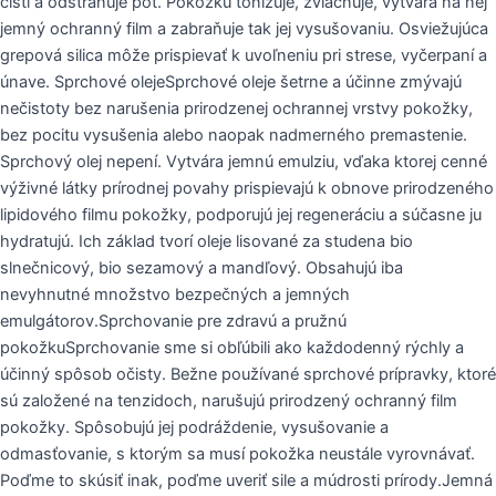
čistí a odstraňuje pot. Pokožku tonizuje, zvláčňuje, vytvára na nej
jemný ochranný film a zabraňuje tak jej vysušovaniu. Osviežujúca
grepová silica môže prispievať k uvoľneniu pri strese, vyčerpaní a
únave. Sprchové olejeSprchové oleje šetrne a účinne zmývajú
nečistoty bez narušenia prirodzenej ochrannej vrstvy pokožky,
bez pocitu vysušenia alebo naopak nadmerného premastenie.
Sprchový olej nepení. Vytvára jemnú emulziu, vďaka ktorej cenné
výživné látky prírodnej povahy prispievajú k obnove prirodzeného
lipidového filmu pokožky, podporujú jej regeneráciu a súčasne ju
hydratujú. Ich základ tvorí oleje lisované za studena bio
slnečnicový, bio sezamový a mandľový. Obsahujú iba
nevyhnutné množstvo bezpečných a jemných
emulgátorov.Sprchovanie pre zdravú a pružnú
pokožkuSprchovanie sme si obľúbili ako každodenný rýchly a
účinný spôsob očisty. Bežne používané sprchové prípravky, ktoré
sú založené na tenzidoch, narušujú prirodzený ochranný film
pokožky. Spôsobujú jej podráždenie, vysušovanie a
odmasťovanie, s ktorým sa musí pokožka neustále vyrovnávať.
Poďme to skúsiť inak, poďme uveriť sile a múdrosti prírody.Jemná