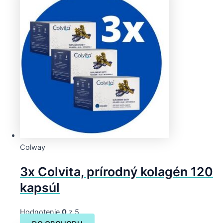
Colway
3x Colvita, prírodný kolagén 120
kapsúl
Hodnotenie
0
z 5