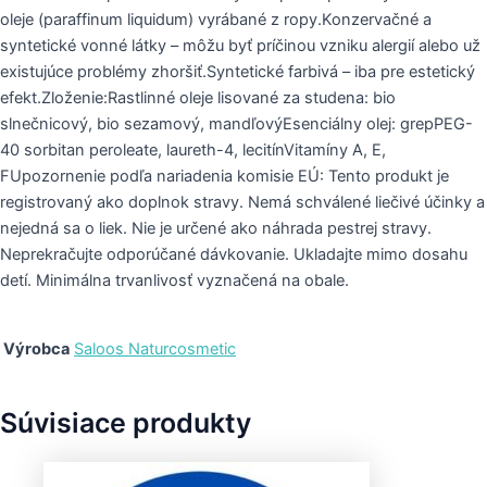
oleje (paraffinum liquidum) vyrábané z ropy.Konzervačné a
syntetické vonné látky – môžu byť príčinou vzniku alergií alebo už
existujúce problémy zhoršiť.Syntetické farbivá – iba pre estetický
efekt.Zloženie:Rastlinné oleje lisované za studena: bio
slnečnicový, bio sezamový, mandľovýEsenciálny olej: grepPEG-
40 sorbitan peroleate, laureth-4, lecitínVitamíny A, E,
FUpozornenie podľa nariadenia komisie EÚ: Tento produkt je
registrovaný ako doplnok stravy. Nemá schválené liečivé účinky a
nejedná sa o liek. Nie je určené ako náhrada pestrej stravy.
Neprekračujte odporúčané dávkovanie. Ukladajte mimo dosahu
detí. Minimálna trvanlivosť vyznačená na obale.
Výrobca
Saloos Naturcosmetic
Súvisiace produkty