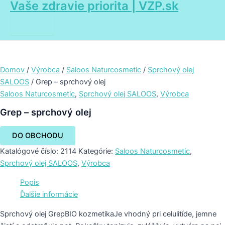
Vaše zdravie priorita | VZP.sk
Main
Preskočiť
Menu
na
obsah
Domov
/
Výrobca
/
Saloos Naturcosmetic
/
Sprchový olej
SALOOS
/ Grep – sprchový olej
Saloos Naturcosmetic
,
Sprchový olej SALOOS
,
Výrobca
Grep – sprchový olej
DO OBCHODU
Katalógové číslo:
2114
Kategórie:
Saloos Naturcosmetic
,
Sprchový olej SALOOS
,
Výrobca
Popis
Ďalšie informácie
Sprchový olej GrepBIO kozmetikaJe vhodný pri celulitíde, jemne