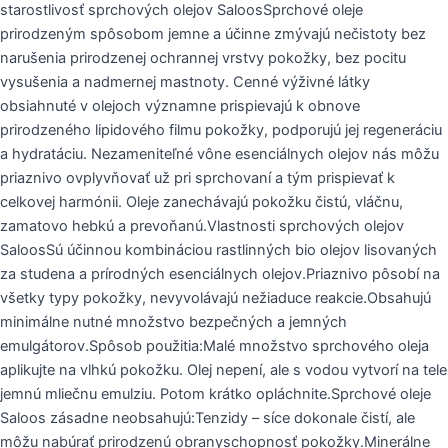
starostlivosť sprchových olejov SaloosSprchové oleje
prirodzeným spôsobom jemne a účinne zmývajú nečistoty bez
narušenia prirodzenej ochrannej vrstvy pokožky, bez pocitu
vysušenia a nadmernej mastnoty. Cenné výživné látky
obsiahnuté v olejoch významne prispievajú k obnove
prirodzeného lipidového filmu pokožky, podporujú jej regeneráciu
a hydratáciu. Nezameniteľné vône esenciálnych olejov nás môžu
priaznivo ovplyvňovať už pri sprchovaní a tým prispievať k
celkovej harmónii. Oleje zanechávajú pokožku čistú, vláčnu,
zamatovo hebkú a prevoňanú.Vlastnosti sprchových olejov
SaloosSú účinnou kombináciou rastlinných bio olejov lisovaných
za studena a prírodných esenciálnych olejov.Priaznivo pôsobí na
všetky typy pokožky, nevyvolávajú nežiaduce reakcie.Obsahujú
minimálne nutné množstvo bezpečných a jemných
emulgátorov.Spôsob použitia:Malé množstvo sprchového oleja
aplikujte na vlhkú pokožku. Olej nepení, ale s vodou vytvorí na tele
jemnú mliečnu emulziu. Potom krátko opláchnite.Sprchové oleje
Saloos zásadne neobsahujú:Tenzidy – síce dokonale čistí, ale
môžu nabúrať prirodzenú obranyschopnosť pokožky.Minerálne