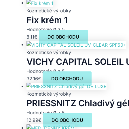
Kozmetické výrobky
Fix krém 1
Hodnotenie
0
z 5
8.11
€
DO OBCHODU
Kozmetické výrobky
VICHY CAPITAL SOLEIL
Hodnotenie
0
z 5
32.16
€
DO OBCHODU
Kozmetické výrobky
PRIESSNITZ Chladivý gé
Hodnotenie
0
z 5
12.99
€
DO OBCHODU