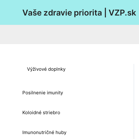
Preskočiť
Vaše zdravie priorita | VZP.sk
na
obsah
Výživové doplnky
Posilnenie imunity
Koloidné striebro
Imunonutričné huby