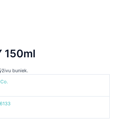
 150ml
živu buniek.
 Co.
6133