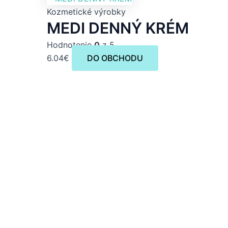
Kozmetické výrobky
MEDI DENNÝ KRÉM
Hodnotenie
0
z 5
6.04
€
DO OBCHODU