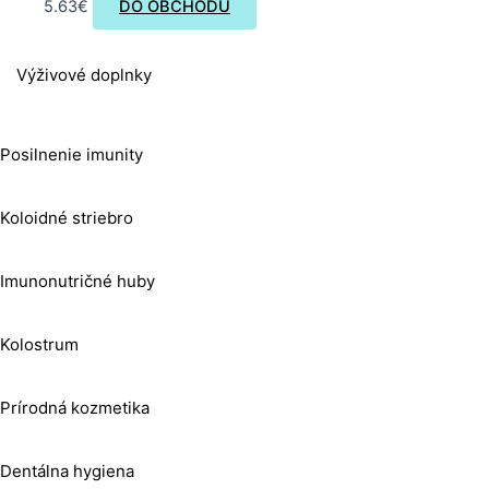
5.63
€
DO OBCHODU
Výživové doplnky
Posilnenie imunity
Koloidné striebro
Imunonutričné huby
Kolostrum
Prírodná kozmetika
Dentálna hygiena