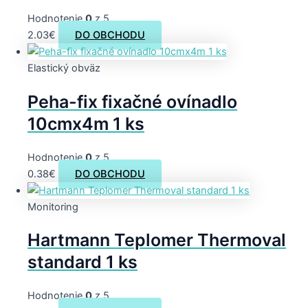
Hodnotenie
0
z 5
2.03
€
DO OBCHODU
Elastický obväz
Peha-fix fixačné ovínadlo
10cmx4m 1 ks
Hodnotenie
0
z 5
0.38
€
DO OBCHODU
Monitoring
Hartmann Teplomer Thermoval
standard 1 ks
Hodnotenie
0
z 5