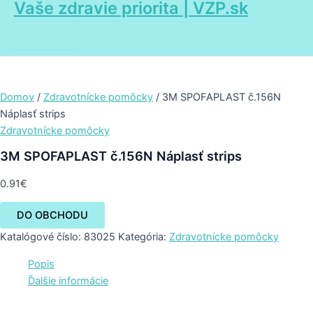
Vaše zdravie priorita | VZP.sk
Main
Preskočiť
Menu
na
obsah
Domov
/
Zdravotnícke pomôcky
/ 3M SPOFAPLAST č.156N
Náplasť strips
Zdravotnícke pomôcky
3M SPOFAPLAST č.156N Náplasť strips
0.91
€
DO OBCHODU
Katalógové číslo:
83025
Kategória:
Zdravotnícke pomôcky
Popis
Ďalšie informácie