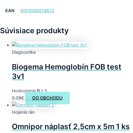
EAN
4054596819825
Súvisiace produkty
Diagnostika
Biogema Hemoglobín FOB test
3v1
Hodnotenie
0
z 5
9.09
€
DO OBCHODU
Hojenie rán
Omnipor náplasť 2,5cm x 5m 1 ks