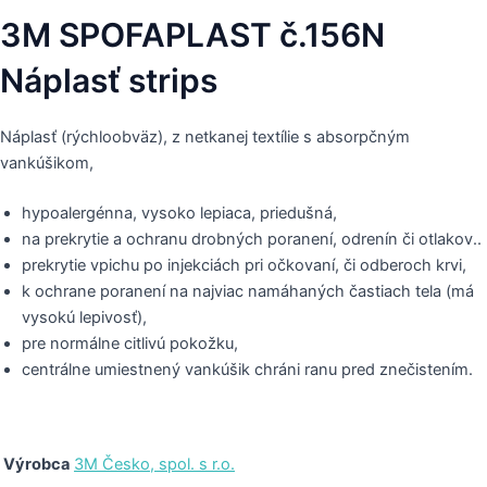
3M SPOFAPLAST č.156N
Náplasť strips
Náplasť (rýchloobväz), z netkanej textílie s absorpčným
vankúšikom,
hypoalergénna, vysoko lepiaca, priedušná,
na prekrytie a ochranu drobných poranení, odrenín či otlakov..
prekrytie vpichu po injekciách pri očkovaní, či odberoch krvi,
k ochrane poranení na najviac namáhaných častiach tela (má
vysokú lepivosť),
pre normálne citlivú pokožku,
centrálne umiestnený vankúšik chráni ranu pred znečistením.
Výrobca
3M Česko, spol. s r.o.