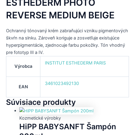
ESTHEDERM PHOTO
REVERSE MEDIUM BEIGE
Ochranný tónovaný krém zabraňujúci vzniku pigmentových
škvŕn na slnku. Zároveň koriguje a zosvetľuje existujúce
hyperpigmentácie, zjednocuje farbu pokožky. Tón vhodný
pre fototyp III a IV.
INSTITUT ESTHEDERM PARIS
Výrobca
3461023492130
EAN
Súvisiace produkty
Kozmetické výrobky
HiPP BABYSANFT Šampón