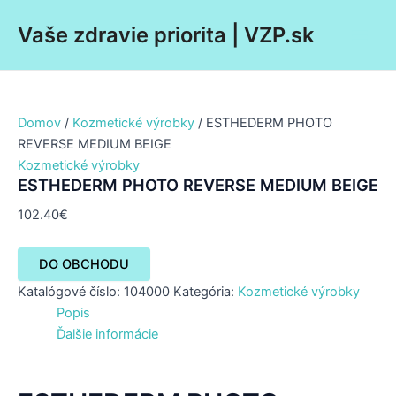
Preskočiť
Main
Vaše zdravie priorita | VZP.sk
na
Men
obsah
Domov
/
Kozmetické výrobky
/ ESTHEDERM PHOTO
REVERSE MEDIUM BEIGE
Kozmetické výrobky
ESTHEDERM PHOTO REVERSE MEDIUM BEIGE
102.40
€
DO OBCHODU
Katalógové číslo:
104000
Kategória:
Kozmetické výrobky
Popis
Ďalšie informácie