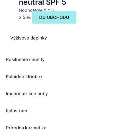
neutral SPF 5
Hodnotenie
0
z 5
2.56
€
DO OBCHODU
Výživové doplnky
Posilnenie imunity
Koloidné striebro
Imunonutričné huby
Kolostrum
Prírodná kozmetika