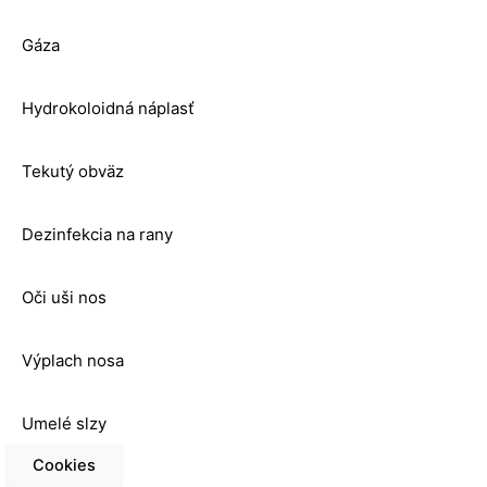
Gáza
Hydrokoloidná náplasť
Tekutý obväz
Dezinfekcia na rany
Oči uši nos
Výplach nosa
Umelé slzy
Cookies
Čistenie uší