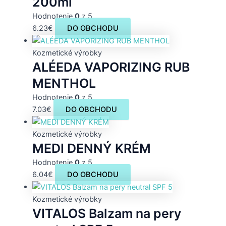
200ml
Hodnotenie
0
z 5
6.23
€
DO OBCHODU
Kozmetické výrobky
ALÉEDA VAPORIZING RUB
MENTHOL
Hodnotenie
0
z 5
7.03
€
DO OBCHODU
Kozmetické výrobky
MEDI DENNÝ KRÉM
Hodnotenie
0
z 5
6.04
€
DO OBCHODU
Kozmetické výrobky
VITALOS Balzam na pery