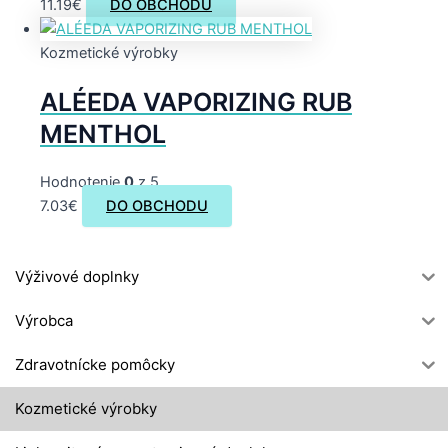
11.19
€
DO OBCHODU
Kozmetické výrobky
ALÉEDA VAPORIZING RUB
MENTHOL
Hodnotenie
0
z 5
7.03
€
DO OBCHODU
Výživové doplnky
Výrobca
Zdravotnícke pomôcky
Kozmetické výrobky