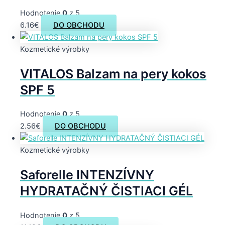
Hodnotenie
0
z 5
6.16
€
DO OBCHODU
Kozmetické výrobky
VITALOS Balzam na pery kokos
SPF 5
Hodnotenie
0
z 5
2.56
€
DO OBCHODU
Kozmetické výrobky
Saforelle INTENZÍVNY
HYDRATAČNÝ ČISTIACI GÉL
Hodnotenie
0
z 5