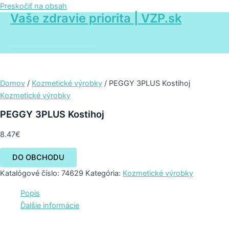
Preskočiť na obsah
Vaše zdravie priorita | VZP.sk
Main Menu
Domov
/
Kozmetické výrobky
/ PEGGY 3PLUS Kostihoj
Kozmetické výrobky
PEGGY 3PLUS Kostihoj
8.47
€
DO OBCHODU
Katalógové číslo:
74629
Kategória:
Kozmetické výrobky
Popis
Ďalšie informácie