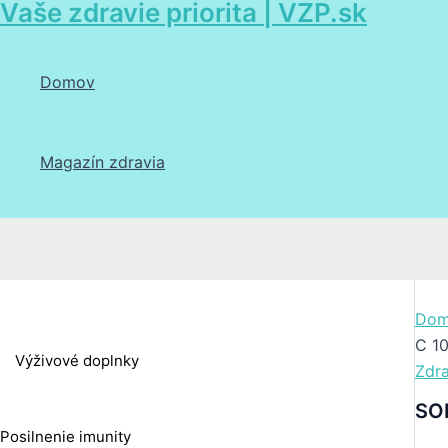
Vaše zdravie priorita | VZP.sk
Preskočiť
na
obsah
Domov
Magazín zdravia
Hľadať
Dom
C 1
Výživové doplnky
Zdr
SO
Posilnenie imunity