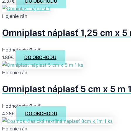
2.37
€
DO OBCHODU
Hojenie rán
Omniplast náplasť 1,25 cm x 5 
Hodnotenie
0
z 5
1.80
€
DO OBCHODU
Hojenie rán
Omniplast náplasť 5 cm x 5 m 1
Hodnotenie
0
z 5
4.28
€
DO OBCHODU
Hojenie rán