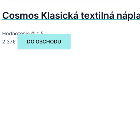
Cosmos Klasická textilná nápla
Hodnotenie
0
z 5
2.37
€
DO OBCHODU