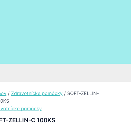
ov
/
Zdravotnícke pomôcky
/ SOFT-ZELLIN-
00KS
avotnícke pomôcky
FT-ZELLIN-C 100KS