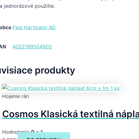
a jednorázové použitie.
obca
Paul Hartmann AG
AN
4052199504902
visiace produkty
Hojenie rán
Cosmos Klasická textilná nápla
Hodnotenie
0
z 5