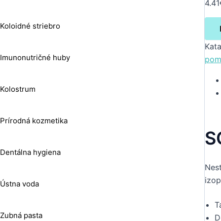
4.41
Koloidné striebro
Kata
Imunonutričné huby
pom
Kolostrum
Prírodná kozmetika
S
Dentálna hygiena
Nest
izop
Ústna voda
T
Zubná pasta
D