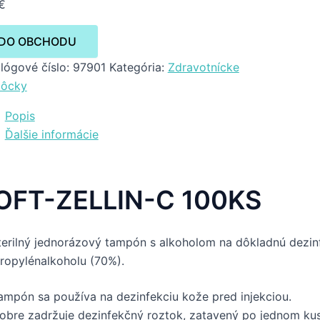
€
DO OBCHODU
lógové číslo:
97901
Kategória:
Zdravotnícke
ôcky
Popis
Ďalšie informácie
OFT-ZELLIN-C 100KS
erilný jednorázový tampón s alkoholom na dôkladnú dezinfe
ropylénalkoholu (70%).
ampón sa používa na dezinfekciu kože pred injekciou.
obre zadržuje dezinfekčný roztok, zatavený po jednom kus