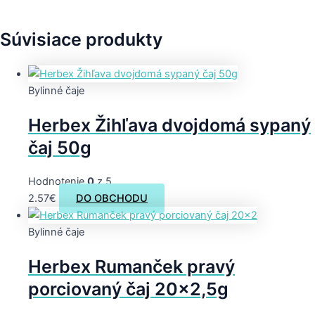
Súvisiace produkty
Bylinné čaje
Herbex Žihľava dvojdomá sypaný
čaj 50g
Hodnotenie
0
z 5
2.57
€
DO OBCHODU
Bylinné čaje
Herbex Rumanček pravý
porciovaný čaj 20×2,5g