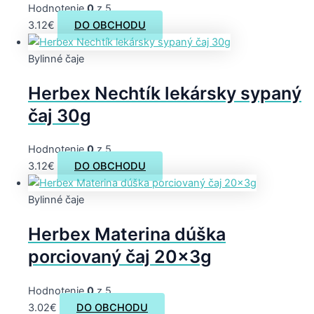
Hodnotenie
0
z 5
3.12
€
DO OBCHODU
Bylinné čaje
Herbex Nechtík lekársky sypaný
čaj 30g
Hodnotenie
0
z 5
3.12
€
DO OBCHODU
Bylinné čaje
Herbex Materina dúška
porciovaný čaj 20x3g
Hodnotenie
0
z 5
3.02
€
DO OBCHODU