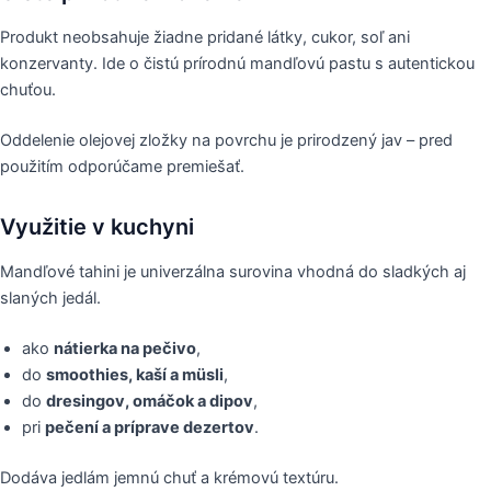
Produkt neobsahuje žiadne pridané látky, cukor, soľ ani
konzervanty. Ide o čistú prírodnú mandľovú pastu s autentickou
chuťou.
Oddelenie olejovej zložky na povrchu je prirodzený jav – pred
použitím odporúčame premiešať.
Využitie v kuchyni
Mandľové tahini je univerzálna surovina vhodná do sladkých aj
slaných jedál.
ako
nátierka na pečivo
,
do
smoothies, kaší a müsli
,
do
dresingov, omáčok a dipov
,
pri
pečení a príprave dezertov
.
Dodáva jedlám jemnú chuť a krémovú textúru.