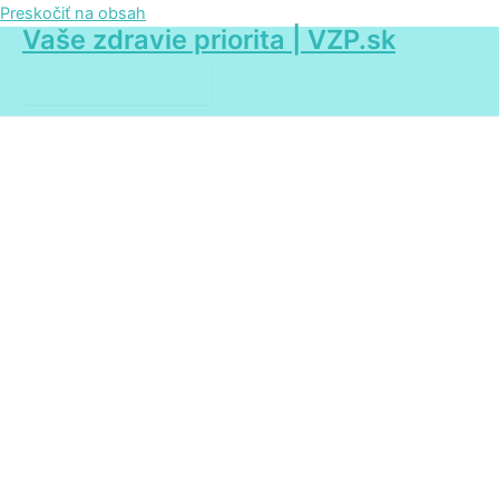
Preskočiť na obsah
Vaše zdravie priorita | VZP.sk
Main Menu