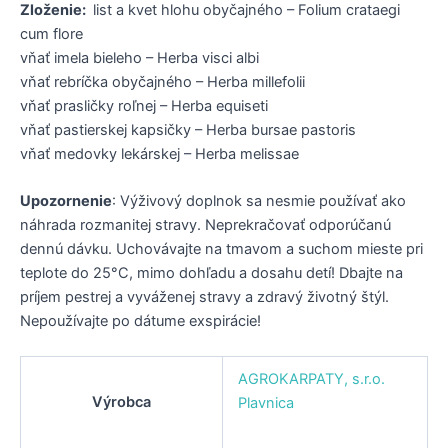
Zloženie:
list a kvet hlohu obyčajného – Folium crataegi
cum flore
vňať imela bieleho – Herba visci albi
vňať rebríčka obyčajného – Herba millefolii
vňať prasličky roľnej – Herba equiseti
vňať pastierskej kapsičky – Herba bursae pastoris
vňať medovky lekárskej – Herba melissae
Upozornenie
: Výživový doplnok sa nesmie používať ako
náhrada rozmanitej stravy. Neprekračovať odporúčanú
dennú dávku. Uchovávajte na tmavom a suchom mieste pri
teplote do 25°C, mimo dohľadu a dosahu detí! Dbajte na
príjem pestrej a vyváženej stravy a zdravý životný štýl.
Nepoužívajte po dátume exspirácie!
AGROKARPATY, s.r.o.
Výrobca
Plavnica