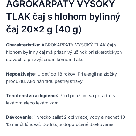
AGROKARPATY VYSOKÝ
TLAK čaj s hlohom bylinný
čaj 20×2 g (40 g)
Charakteristika:
AGROKARPATY VYSOKÝ TLAK čaj s
hlohom bylinný čaj má priaznivý účinok pri sklerotických
stavoch a pri zvýšenom krvnom tlaku.
Nepoužívajte
: U detí do 18 rokov. Pri alergii na zložky
produktu. Ako náhradu pestrej stravy.
Tehotenstvo a dojčenie
: Pred použitím sa poraďte s
lekárom alebo lekárnikom.
Dávkovanie:
1 vrecko zaliať 2 dcl vriacej vody a nechať 10 –
15 minút lúhovať. Dodržujte doporučené dávkovanie!