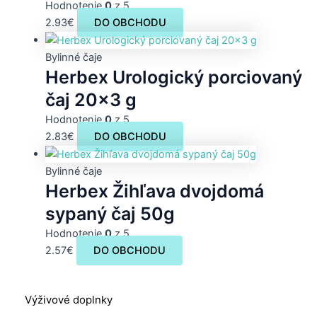
Hodnotenie
0
z 5
2.93
€
DO OBCHODU
Bylinné čaje
Herbex Urologický porciovaný
čaj 20×3 g
Hodnotenie
0
z 5
2.83
€
DO OBCHODU
Bylinné čaje
Herbex Žihľava dvojdomá
sypaný čaj 50g
Hodnotenie
0
z 5
2.57
€
DO OBCHODU
Výživové doplnky