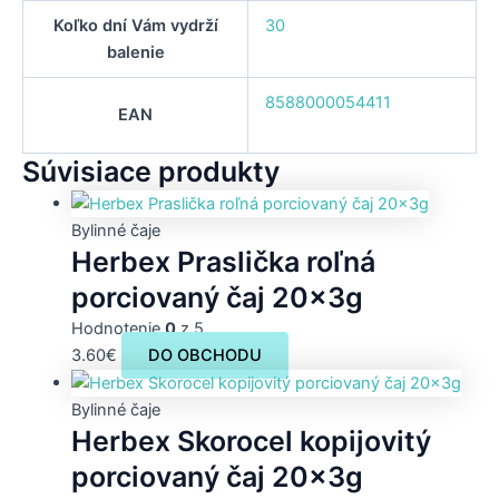
Koľko dní Vám vydrží
30
balenie
8588000054411
EAN
Súvisiace produkty
Bylinné čaje
Herbex Praslička roľná
porciovaný čaj 20x3g
Hodnotenie
0
z 5
3.60
€
DO OBCHODU
Bylinné čaje
Herbex Skorocel kopijovitý
porciovaný čaj 20x3g