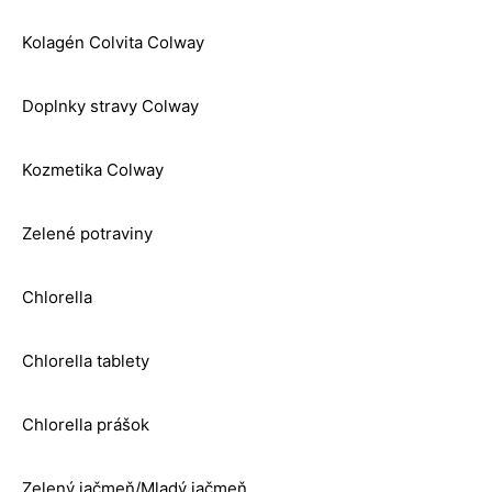
Kolagén Colvita Colway
Doplnky stravy Colway
Kozmetika Colway
Zelené potraviny
Chlorella
Chlorella tablety
Chlorella prášok
Zelený jačmeň/Mladý jačmeň