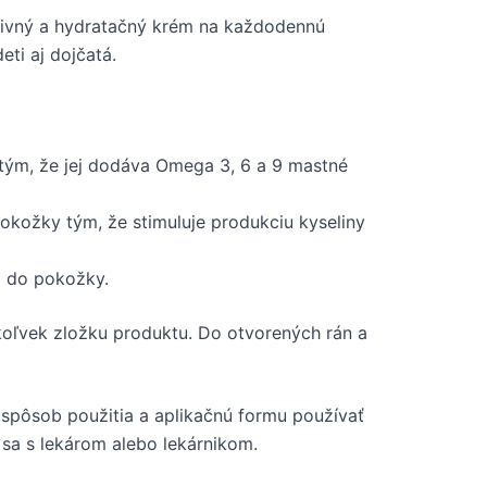
ýživný a hydratačný krém na každodennú
eti aj dojčatá.
tým, že jej dodáva Omega 3, 6 a 9 mastné
ožky tým, že stimuluje produkciu kyseliny
a do pokožky.
úkoľvek zložku produktu. Do otvorených rán a
 spôsob použitia a aplikačnú formu používať
 sa s lekárom alebo lekárnikom.