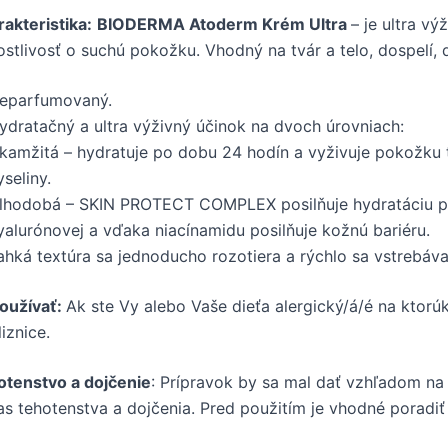
akteristika:
BIODERMA Atode
rm Krém Ultra
– je ultra v
ostlivosť o suchú pokožku. Vhodný na tvár a telo, dospelí, d
eparfumovaný.
ydratačný a ultra výživný účinok na dvoch úrovniach:
kamžitá – hydratuje po dobu 24 hodín a vyživuje pokožku 
yseliny.
lhodobá – SKIN PROTECT COMPLEX posilňuje hydratáciu pok
yalurónovej a vďaka niacínamidu posilňuje kožnú bariéru.
ahká textúra sa jednoducho rozotiera a rýchlo sa vstrebáv
oužívať:
Ak ste Vy alebo Vaše dieťa alergický/á/é na ktor
liznice.
otenstvo a dojčenie
: Prípravok by sa mal dať vzhľadom na
s tehotenstva a dojčenia. Pred použitím je vhodné poradiť