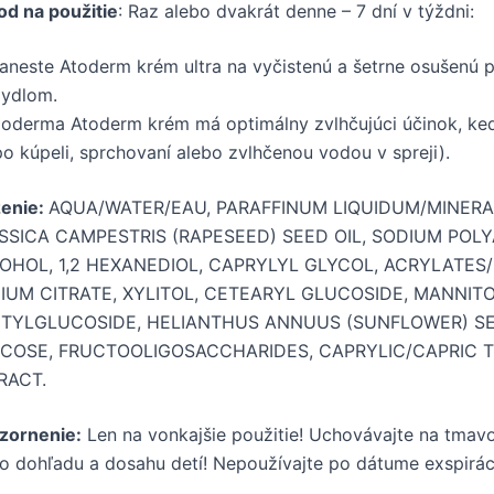
d na použitie
: Raz alebo dvakrát denne – 7 dní v týždni:
aneste Atoderm krém ultra na vyčistenú a šetrne osušenú
ydlom.
ioderma Atoderm krém má optimálny zvlhčujúci účinok, ke
po kúpeli, sprchovaní alebo zvlhčenou vodou v spreji).
ženie:
AQUA/WATER/EAU, PARAFFINUM LIQUIDUM/MINERAL
SSICA CAMPESTRIS (RAPESEED) SEED OIL, SODIUM POL
OHOL, 1,2 HEXANEDIOL, CAPRYLYL GLYCOL, ACRYLATES
IUM CITRATE, XYLITOL, CETEARYL GLUCOSIDE, MANNIT
ITYLGLUCOSIDE, HELIANTHUS ANNUUS (SUNFLOWER) SE
COSE, FRUCTOOLIGOSACCHARIDES, CAPRYLIC/CAPRIC T
RACT.
zornenie:
Len na vonkajšie použitie! Uchovávajte na tmav
 dohľadu a dosahu detí! Nepoužívajte po dátume exspirác