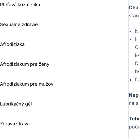
Pleťová kozmetika
Char
star
Sexuálne zdravie
N
H
Afrodiziaka
O
k
D
Afrodiziakum pre ženy
h
Ľ
Afrodiziakum pre mužov
Nep
na s
Lubrikačný gél
Teh
Zdravá strava
poča