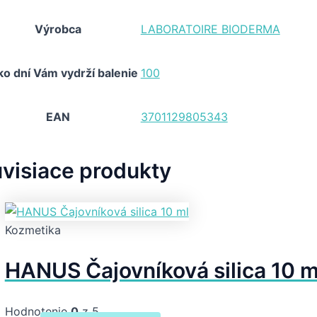
Výrobca
LABORATOIRE BIODERMA
ko dní Vám vydrží balenie
100
EAN
3701129805343
visiace produkty
Kozmetika
HANUS Čajovníková silica 10 m
Hodnotenie
0
z 5