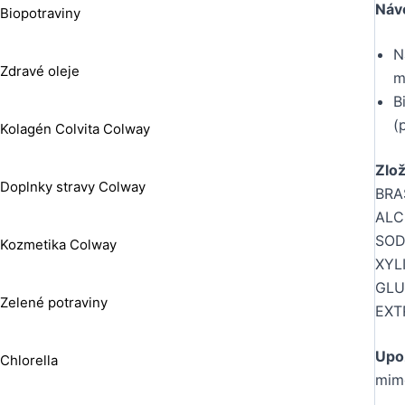
Návo
Biopotraviny
N
Zdravé oleje
m
B
(
Kolagén Colvita Colway
Zlo
Doplnky stravy Colway
BRA
ALC
SOD
Kozmetika Colway
XYL
GLU
Zelené potraviny
EXT
Upo
Chlorella
mimo