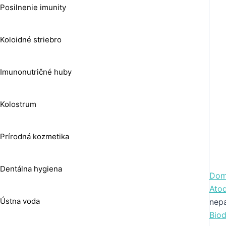
Posilnenie imunity
Koloidné striebro
Imunonutričné huby
Kolostrum
Prírodná kozmetika
Dentálna hygiena
Dom
Ato
Ústna voda
nep
Bio