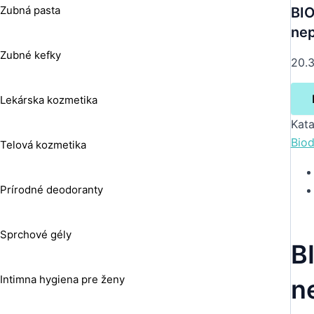
Zubná pasta
BI
ne
Zubné kefky
20.
Lekárska kozmetika
Kata
Bio
Telová kozmetika
Prírodné deodoranty
Sprchové gély
B
Intimna hygiena pre ženy
n