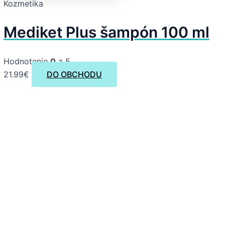
Kozmetika
Mediket Plus šampón 100 ml
Hodnotenie
0
z 5
21.99
€
DO OBCHODU