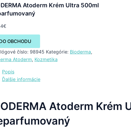
ODERMA Atoderm Krém Ultra 500ml
parfumovaný
34
€
DO OBCHODU
lógové číslo:
98945
Kategórie:
Bioderma
,
derma Atoderm
,
Kozmetika
Popis
Ďalšie informácie
IODERMA Atoderm Krém U
eparfumovaný