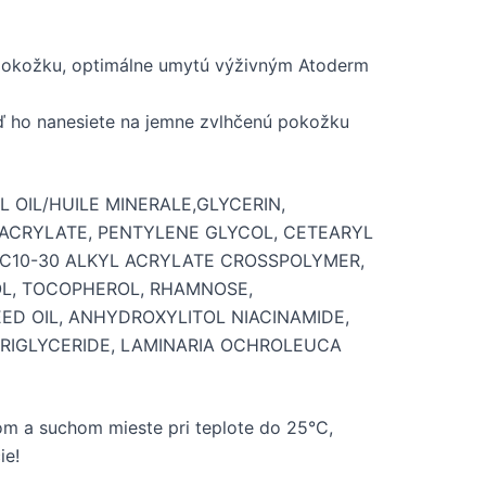
 pokožku, optimálne umytú výživným Atoderm
ď ho nanesiete na jemne zvlhčenú pokožku
 OIL/HUILE MINERALE,GLYCERIN,
YACRYLATE, PENTYLENE GLYCOL, CETEARYL
/C10-30 ALKYL ACRYLATE CROSSPOLYMER,
OL, TOCOPHEROL, RHAMNOSE,
ED OIL, ANHYDROXYLITOL NIACINAMIDE,
RIGLYCERIDE, LAMINARIA OCHROLEUCA
om a suchom mieste pri teplote do 25°C,
ie!