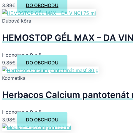
3.89
€
DO OBCHODU
Dubová kôra
HEMOSTOP GÉL MAX – DA VINC
Hodnotenie
0
z 5
9.85
€
DO OBCHODU
Kozmetika
Herbacos Calcium pantotenát 
Hodnotenie
0
z 5
3.98
€
DO OBCHODU