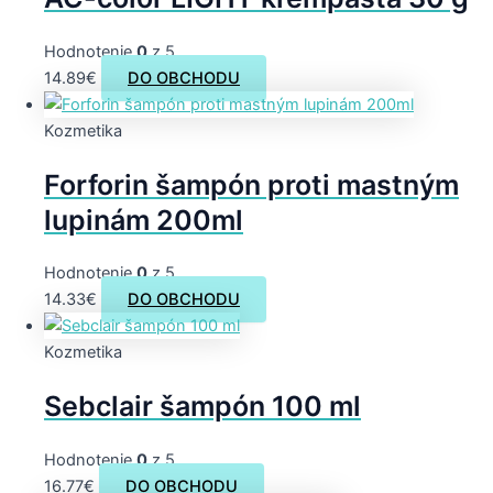
Hodnotenie
0
z 5
14.89
€
DO OBCHODU
Kozmetika
Forforin šampón proti mastným
lupinám 200ml
Hodnotenie
0
z 5
14.33
€
DO OBCHODU
Kozmetika
Sebclair šampón 100 ml
Hodnotenie
0
z 5
16.77
€
DO OBCHODU