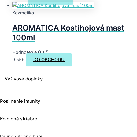
Kozmetika
AROMATICA Kostihojová masť
100ml
Hodnotenie
0
z 5
9.55
€
DO OBCHODU
Výživové doplnky
Posilnenie imunity
Koloidné striebro
Imunonutričné huby