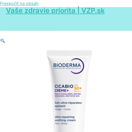
Preskočiť na obsah
Vaše zdravie priorita | VZP.sk
Main Menu